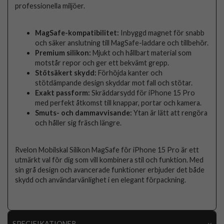
professionella miljöer.
MagSafe-kompatibilitet:
Inbyggd magnet för snabb
och säker anslutning till MagSafe-laddare och tillbehör.
Premium silikon:
Mjukt och hållbart material som
motstår repor och ger ett bekvämt grepp.
Stötsäkert skydd:
Förhöjda kanter och
stötdämpande design skyddar mot fall och stötar.
Exakt passform:
Skräddarsydd för iPhone 15 Pro
med perfekt åtkomst till knappar, portar och kamera.
Smuts- och dammavvisande:
Ytan är lätt att rengöra
och håller sig fräsch längre.
Rvelon Mobilskal Silikon MagSafe för iPhone 15 Pro är ett
utmärkt val för dig som vill kombinera stil och funktion. Med
sin grå design och avancerade funktioner erbjuder det både
skydd och användarvänlighet i en elegant förpackning.
SPECIFIKATIONER