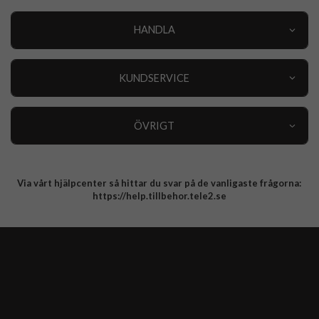
HANDLA
Outlet
Nyheter
KUNDSERVICE
Varumärken
Kundservice
Specialkategorier
90 dagars öppet köp
ÖVRIGT
Köpevillkor
Om oss
Retur
Om cookies
Via vårt hjälpcenter så hittar du svar på de vanligaste frågorna:
Integritetspolicy
https://help.tillbehor.tele2.se