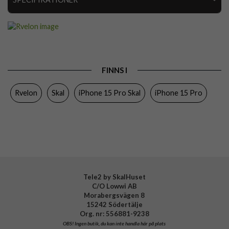
Artikelnummer
112706
Passar till
iPhone 15 Pro
Produkttyp
Skal
FINNS I
Egenskaper
Greppvänlig, MagSafe-kompatibel
Rvelon
Skal
iPhone 15 Pro Skal
iPhone 15 Pro
Färg
Grå
Material
Silikon
Varumärke
Rvelon
Tillverkarens art nr
4895225851461
Tele2 by SkalHuset
C/O Lowwi AB
Morabergsvägen 8
15242 Södertälje
Org. nr: 556881-9238
OBS!
Ingen butik, du kan inte handla här på plats