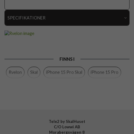
SPECIFIKATIONER
Artikelnummer
112727
Passar till
iPhone 15 Pro
Produkttyp
Skal
FINNS I
Egenskaper
MagSafe-kompatibel
Rvelon
Skal
iPhone 15 Pro Skal
iPhone 15 Pro
Färg
Grön
Material
Mjukplast (TPU)
Varumärke
Rvelon
Tillverkarens art nr
4895225851720
Tele2 by SkalHuset
C/O Lowwi AB
Morabergsvägen 8