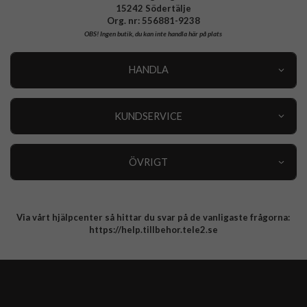
15242 Södertälje
Org. nr: 556881-9238
OBS!
Ingen butik, du kan inte handla här på plats
HANDLA
Outlet
Nyheter
KUNDSERVICE
Varumärken
Kundservice
Specialkategorier
90 dagars öppet köp
ÖVRIGT
Köpevillkor
Om oss
Retur
Om cookies
Via vårt hjälpcenter så hittar du svar på de vanligaste frågorna:
Integritetspolicy
https://help.tillbehor.tele2.se