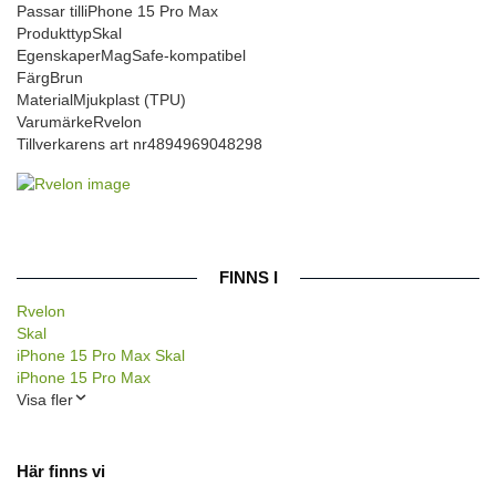
Passar till
iPhone 15 Pro Max
Produkttyp
Skal
Egenskaper
MagSafe-kompatibel
Färg
Brun
Material
Mjukplast (TPU)
Varumärke
Rvelon
Tillverkarens art nr
4894969048298
FINNS I
Rvelon
Skal
iPhone 15 Pro Max Skal
iPhone 15 Pro Max
Visa fler
Här finns vi