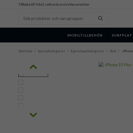
Tillbaka till Tele2.se
Kundservice
Varumärken
MOBILTILLBEHÖR
SURFPLAT
Startsida
/
Specialkategorier
/
Egenskapskategorier
/
Skal
/
- iPhone