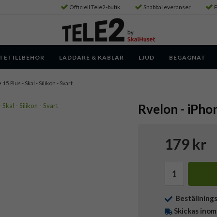
Officiell Tele2-butik
Snabba leveranser
P
TETILLBEHÖR
LADDARE & KABLAR
LJUD
BEGAGNAT
 15 Plus - Skal - Silikon - Svart
Rvelon - iPhon
179 kr
Beställning
Skickas inom