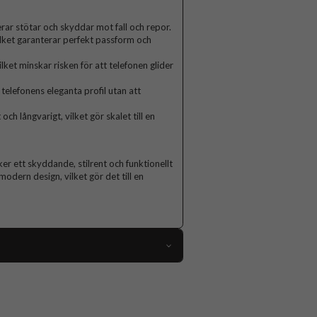
rar stötar och skyddar mot fall och repor.
ilket garanterar perfekt passform och
ket minskar risken för att telefonen glider
telefonens eleganta profil utan att
och långvarigt, vilket gör skalet till en
ker ett skyddande, stilrent och funktionellt
modern design, vilket gör det till en
112671
iPhone 15 Plus