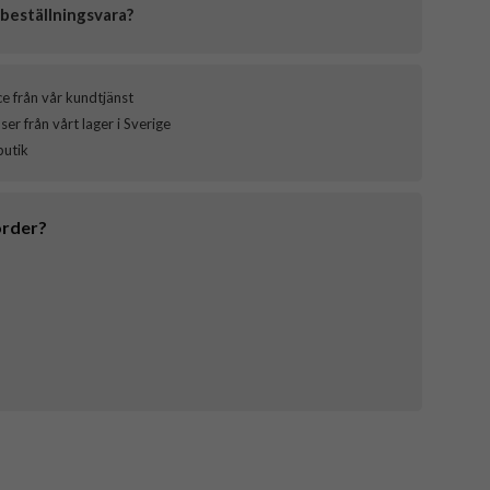
beställningsvara?
ce från vår kundtjänst
er från vårt lager i Sverige
butik
order?