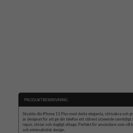
PRODUKTBESKRIVNING
Skydda din iPhone 15 Plus med detta eleganta, stötsäkra och grep
är designat för att ge din telefon ett stilrent utseende samtidig
repor, stötar och dagligt slitage. Perfekt för användare som vi
och minimalistisk design.