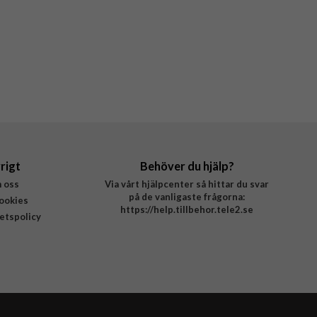
rigt
Behöver du hjälp?
 oss
Via vårt hjälpcenter så hittar du svar
på de vanligaste frågorna:
ookies
https://help.tillbehor.tele2.se
tetspolicy