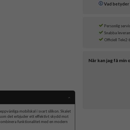
Vad betyder 
Personlig servi
Snabba leverans
Officiell Tele2-
När kan jag få min 
pvänliga mobilskal i svart silikon. Skalet
t som det erbjuder ett effektivt skydd mot
ll kombinera funktionalitet med en modern