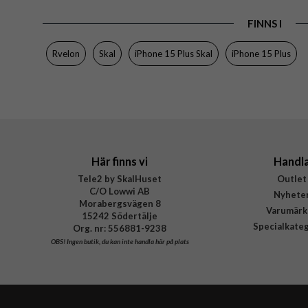
Produkttyp
FINNS I
Egenskaper
Färg
Rvelon
Skal
iPhone 15 Plus Skal
iPhone 15 Plus
Material
Varumärke
Tillverkarens art nr
Här finns vi
Handl
Tele2 by SkalHuset
Outlet
C/O Lowwi AB
Nyhete
Morabergsvägen 8
Varumärk
15242 Södertälje
Specialkate
Org. nr: 556881-9238
OBS!
Ingen butik, du kan inte handla här på plats