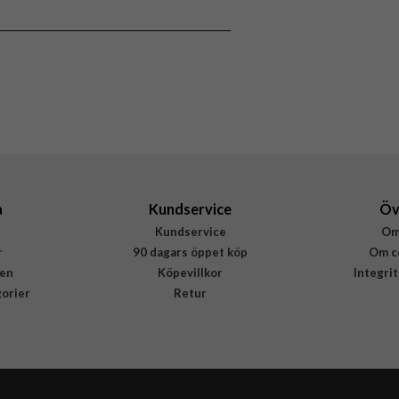
Skal
Greppvänlig
Svart
Silikon
Rvelon
4895225851003
a
Kundservice
Öv
Kundservice
Om
r
90 dagars öppet köp
Om c
en
Köpevillkor
Integri
gorier
Retur