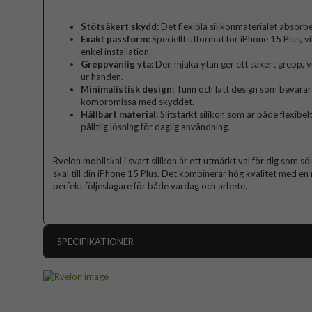
Stötsäkert skydd:
Det flexibla silikonmaterialet absorbe
Exakt passform:
Speciellt utformat för iPhone 15 Plus, v
enkel installation.
Greppvänlig yta:
Den mjuka ytan ger ett säkert grepp, vil
ur handen.
Minimalistisk design:
Tunn och lätt design som bevarar 
kompromissa med skyddet.
Hållbart material:
Slitstarkt silikon som är både flexibelt 
pålitlig lösning för daglig användning.
Rvelon mobilskal i svart silikon är ett utmärkt val för dig som sö
skal till din iPhone 15 Plus. Det kombinerar hög kvalitet med en 
perfekt följeslagare för både vardag och arbete.
SPECIFIKATIONER
Artikelnummer
Passar till