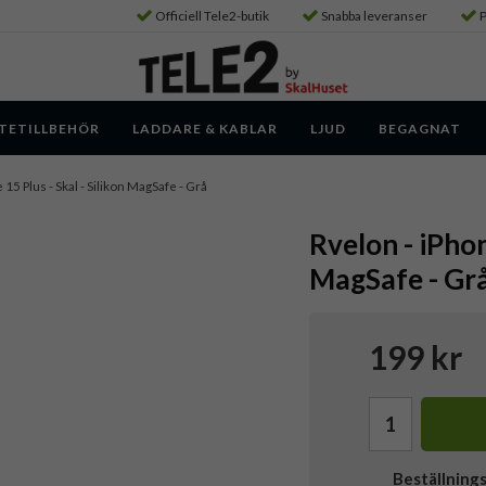
Officiell Tele2-butik
Snabba leveranser
P
TETILLBEHÖR
LADDARE & KABLAR
LJUD
BEGAGNAT
 15 Plus - Skal - Silikon MagSafe - Grå
Rvelon - iPhon
MagSafe - Gr
199 kr
Beställning