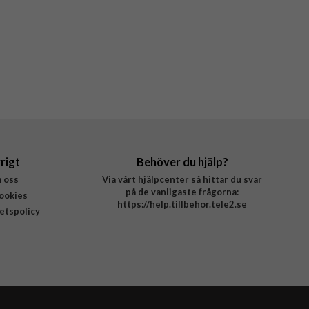
rigt
Behöver du hjälp?
 oss
Via vårt hjälpcenter så hittar du svar
på de vanligaste frågorna:
ookies
https://help.tillbehor.tele2.se
tetspolicy