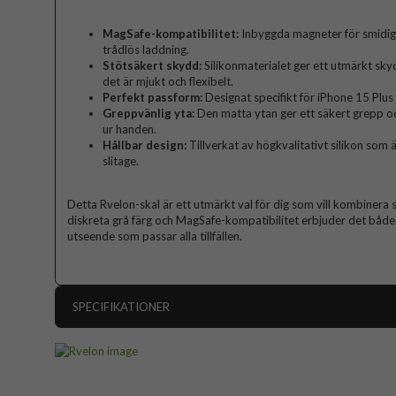
MagSafe-kompatibilitet:
Inbyggda magneter för smidig
trådlös laddning.
Stötsäkert skydd:
Silikonmaterialet ger ett utmärkt sk
det är mjukt och flexibelt.
Perfekt passform:
Designat specifikt för iPhone 15 Plus
Greppvänlig yta:
Den matta ytan ger ett säkert grepp och
ur handen.
Hållbar design:
Tillverkat av högkvalitativt silikon som ä
slitage.
Detta Rvelon-skal är ett utmärkt val för dig som vill kombinera s
diskreta grå färg och MagSafe-kompatibilitet erbjuder det båd
utseende som passar alla tillfällen.
SPECIFIKATIONER
Artikelnummer
Passar till