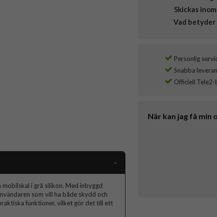
Skickas inom
Vad betyder 
Personlig servi
Snabba leverans
Officiell Tele2-
När kan jag få min 
mobilskal i grå silikon. Med inbyggd
användaren som vill ha både skydd och
ktiska funktioner, vilket gör det till ett