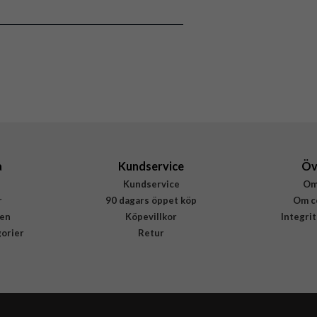
Skal
Greppvänlig, MagSafe-kompatibel
Grå
Silikon
Rvelon
4895225851386
a
Kundservice
Öv
Kundservice
Om
r
90 dagars öppet köp
Om c
en
Köpevillkor
Integri
gorier
Retur