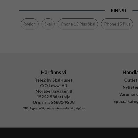
Produkttyp
FINNS I
Egenskaper
Färg
Rvelon
Skal
iPhone 15 Plus Skal
iPhone 15 Plus
Material
Varumärke
Tillverkarens art nr
Här finns vi
Handl
Tele2 by SkalHuset
Outlet
C/O Lowwi AB
Nyhete
Morabergsvägen 8
Varumärk
15242 Södertälje
Specialkate
Org. nr: 556881-9238
OBS!
Ingen butik, du kan inte handla här på plats