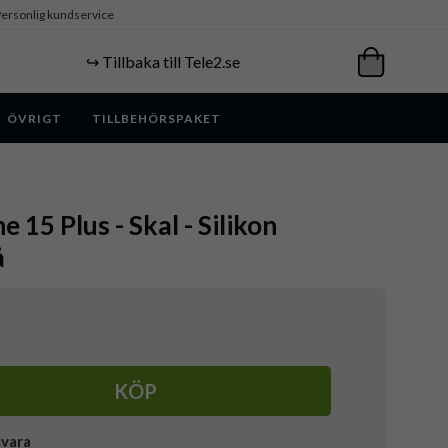
ersonlig kundservice
↪️ Tillbaka till Tele2.se
ÖVRIGT
TILLBEHÖRSPAKET
e 15 Plus - Skal - Silikon
å
KÖP
svara