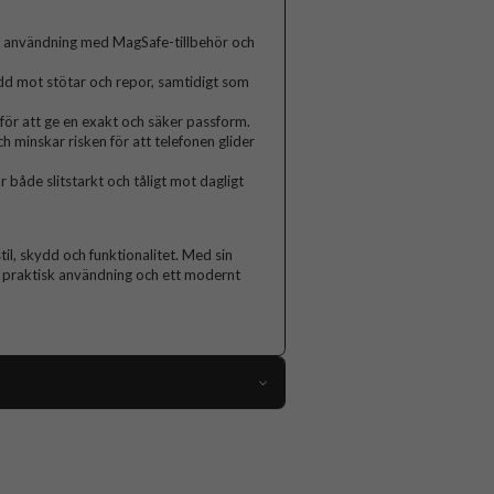
 användning med MagSafe-tillbehör och
ydd mot stötar och repor, samtidigt som
 för att ge en exakt och säker passform.
 minskar risken för att telefonen glider
r både slitstarkt och tåligt mot dagligt
til, skydd och funktionalitet. Med sin
e praktisk användning och ett modernt
112699
iPhone 15 Plus