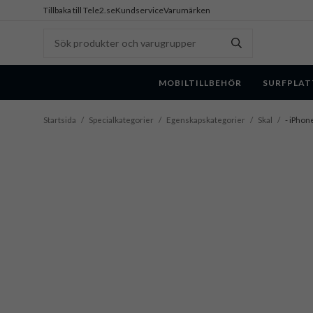
Tillbaka till Tele2.se
Kundservice
Varumärken
MOBILTILLBEHÖR
SURFPLAT
Startsida
/
Specialkategorier
/
Egenskapskategorier
/
Skal
/
- iPhone