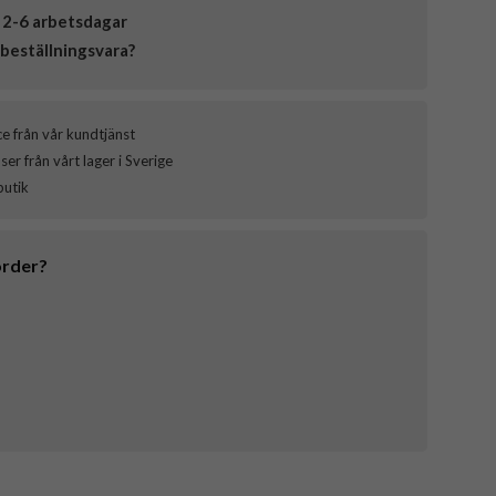
 2-6 arbetsdagar
beställningsvara?
ce från vår kundtjänst
er från vårt lager i Sverige
butik
order?