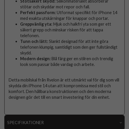
Stötsäkert skydd:
Silikonmaterialet absorberar
stötar och skyddar mot repor och fall.
Perfekt passform:
Utformat specifikt för iPhone 14
med exakta utskärningar för knappar och portar.
Greppvänlig yta:
Mjuk och halkfri yta som ger ett
säkert grepp och minskar risken för att tappa
telefonen.
Tunn och lätt:
Slankt designad för att inte göra
telefonen klumpig, samtidigt som den ger fullständigt
skydd.
Modern design:
Blå färg ger en stilren och trendig
look som passar både vardag och arbete.
Detta mobilskal från Rvelon är ett utmärkt val för dig som vill
skydda din iPhone 14 utan att kompromissa med stil och
komfort. Den hållbara konstruktionen och den moderna
designen gör det till en smart investering för din enhet.
SPECIFIKATIONER