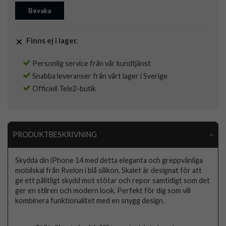
Bevaka
Finns ej i lager.
Personlig service från vår kundtjänst
Snabba leveranser från vårt lager i Sverige
Officiell Tele2-butik
PRODUKTBESKRIVNING
Skydda din iPhone 14 med detta eleganta och greppvänliga
mobilskal från Rvelon i blå silikon. Skalet är designat för att
ge ett pålitligt skydd mot stötar och repor samtidigt som det
ger en stilren och modern look. Perfekt för dig som vill
kombinera funktionalitet med en snygg design.