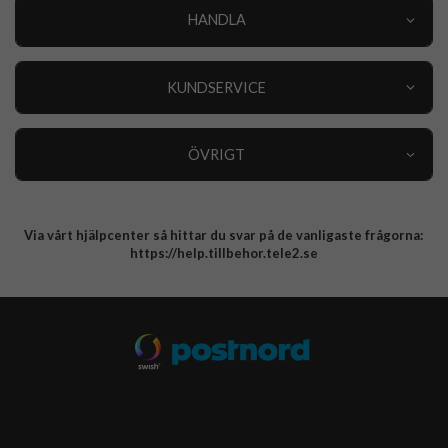
HANDLA
Outlet
Nyheter
KUNDSERVICE
Varumärken
Kundservice
Specialkategorier
90 dagars öppet köp
ÖVRIGT
Köpevillkor
Om oss
Retur
Om cookies
Via vårt hjälpcenter så hittar du svar på de vanligaste frågorna:
Integritetspolicy
https://help.tillbehor.tele2.se