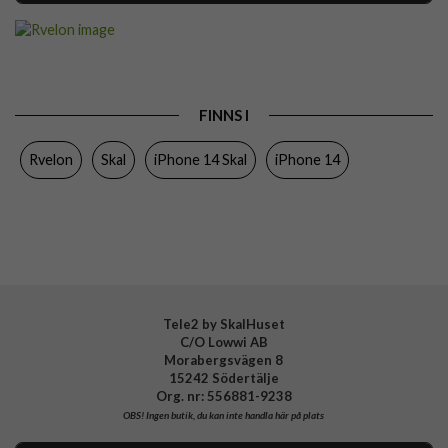
Artikelnummer
111098
Passar till
iPhone 14
Produkttyp
Skal
FINNS I
Egenskaper
Greppvänlig
Rvelon
Skal
iPhone 14 Skal
iPhone 14
Färg
Blå
Material
Silikon
Varumärke
Rvelon
Tillverkarens art nr
4895225829910
Tele2 by SkalHuset
C/O Lowwi AB
Morabergsvägen 8
15242 Södertälje
Org. nr: 556881-9238
OBS!
Ingen butik, du kan inte handla här på plats