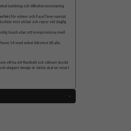
nkel laddning och tillbehörsmontering
perfekt för videor och FaceTime-samtal.
 skyddar mot stötar och repor vid daglig
onlig touch utan att kompromissa med
Phone 14 med enkel åtkomst till alla
m vill ha ett flexibelt och stilrent skydd
och elegant design är detta skal en smart
111168
iPhone 14
Skal