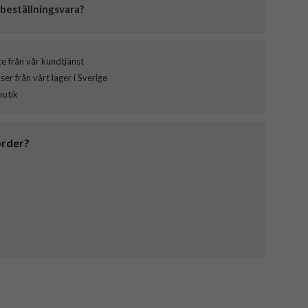
beställningsvara?
ce från vår kundtjänst
er från vårt lager i Sverige
butik
order?