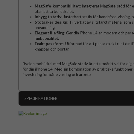
MagSafe-kompatibilitet:
Integrerat MagSafe-stöd för e
utan att ta bort skalet.
Inbyggt stativ:
Justerbart stativ för handsfree-visning, 
Stötsäker design:
Tillverkat av slitstarkt material som
användning.
Elegant lila färg:
Ger din iPhone 14 en modern och pers
funktionalitet.
Exakt passform:
Utformad för att passa exakt runt din i
knappar och portar.
Rvelon mobilskal med MagSafe stativ är ett utmärkt val för dig so
för din iPhone 14. Med sin kombination av praktiska funktioner 
investering för både vardag och arbete.
SPECIFIKATIONER
Artikelnummer
Passar till
Produkttyp