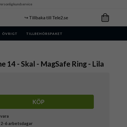
ersonlig kundservice
↪️ Tillbaka till Tele2.se
ÖVRIGT
TILLBEHÖRSPAKET
e 14 - Skal - MagSafe Ring - Lila
KÖP
svara
 2-6 arbetsdagar