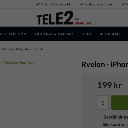
Officiell Tele2-butik
Snabba leveranser
P
TETILLBEHÖR
LADDARE & KABLAR
LJUD
BEGAGNAT
 14 - Skal - MagSafe Ring - Lila
Rvelon - iPhon
199 kr
Beställning
Skickas inom