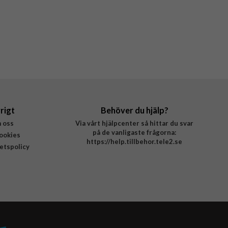
rigt
Behöver du hjälp?
 oss
Via vårt hjälpcenter så hittar du svar
på de vanligaste frågorna:
ookies
https://help.tillbehor.tele2.se
tetspolicy