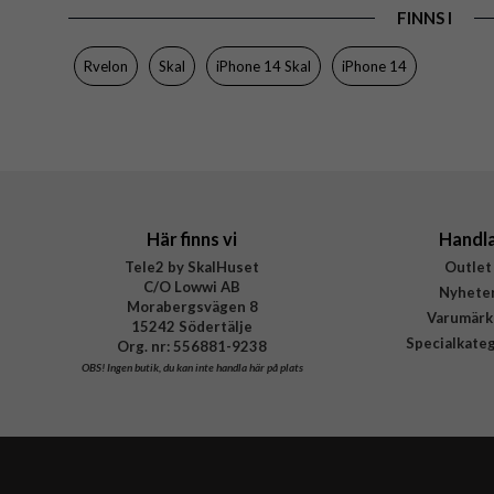
FINNS I
Egenskaper
MagS
Färg
Rvelon
Skal
iPhone 14 Skal
iPhone 14
Material
Varumärke
Tillverkarens art nr
Här finns vi
Handl
Tele2 by SkalHuset
Outlet
C/O Lowwi AB
Nyhete
Morabergsvägen 8
Varumärk
15242 Södertälje
Specialkate
Org. nr: 556881-9238
OBS!
Ingen butik, du kan inte handla här på plats