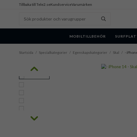
Tillbaka till Tele2.se
Kundservice
Varumärken
MOBILTILLBEHÖR
SURFPLAT
Startsida
/
Specialkategorier
/
Egenskapskategorier
/
Skal
/
- iPhone