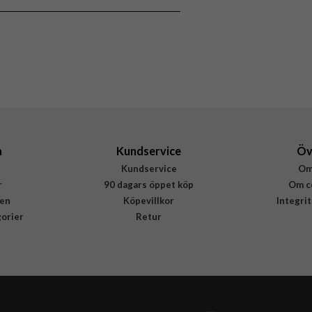
afe-kompatibel, Stativfunktion, Stöttålig
Lila
Mjukplast (TPU)
Rvelon
4895225833351
a
Kundservice
Öv
Kundservice
Om
r
90 dagars öppet köp
Om c
en
Köpevillkor
Integri
gorier
Retur