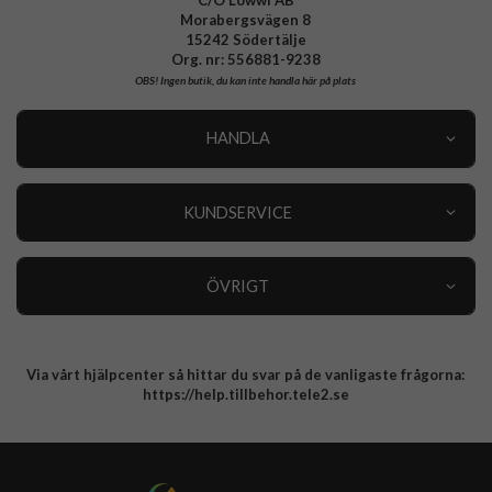
Morabergsvägen 8
15242 Södertälje
Org. nr: 556881-9238
OBS!
Ingen butik, du kan inte handla här på plats
HANDLA
Outlet
Nyheter
KUNDSERVICE
Varumärken
Kundservice
Specialkategorier
90 dagars öppet köp
ÖVRIGT
Köpevillkor
Om oss
Retur
Om cookies
Via vårt hjälpcenter så hittar du svar på de vanligaste frågorna:
Integritetspolicy
https://help.tillbehor.tele2.se