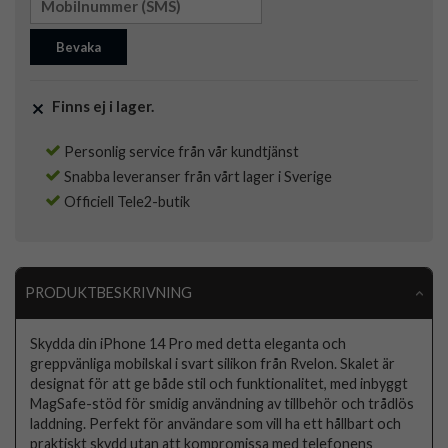
Bevaka
Finns ej i lager.
Personlig service från vår kundtjänst
Snabba leveranser från vårt lager i Sverige
Officiell Tele2-butik
PRODUKTBESKRIVNING
Skydda din iPhone 14 Pro med detta eleganta och
greppvänliga mobilskal i svart silikon från Rvelon. Skalet är
designat för att ge både stil och funktionalitet, med inbyggt
MagSafe-stöd för smidig användning av tillbehör och trådlös
laddning. Perfekt för användare som vill ha ett hållbart och
praktiskt skydd utan att kompromissa med telefonens