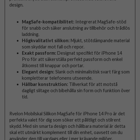
design.
MagSafe-kompatibilitet:
Integrerat MagSafe-stöd
för snabb och säker anslutning av tillbehör och trådlös
laddning.
Högkvalitativt silikon:
Mjukt, stötdämpande material
som skyddar mot fall och repor.
Exakt passform:
Designat specifikt för iPhone 14
Pro för att säkerställa perfekt passform och enkel
åtkomst till knappar och portar.
Elegant design:
Slank och minimalistisk svart färg som
kompletterar telefonens utseende.
Hållbar konstruktion:
Tillverkat för att motstå
dagligt slitage och bibehålla sin form och funktion över
tid.
Rvelon Mobilskal Silikon MagSafe för iPhone 14 Pro är det
perfekta valet för dig som söker ett pålitligt och stilrent
skydd. Med sin smarta design och hållbara material är detta
skal ett utmärkt komplement till din enhet, oavsett om du
använder den till vardags eller i mer krävande miljöer.