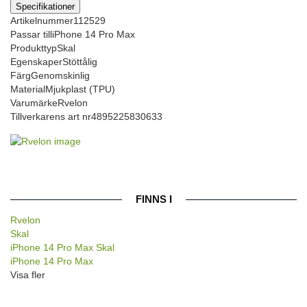
Specifikationer
Artikelnummer
112529
Passar till
iPhone 14 Pro Max
Produkttyp
Skal
Egenskaper
Stöttålig
Färg
Genomskinlig
Material
Mjukplast (TPU)
Varumärke
Rvelon
Tillverkarens art nr
4895225830633
FINNS I
Rvelon
Skal
iPhone 14 Pro Max Skal
iPhone 14 Pro Max
Visa fler