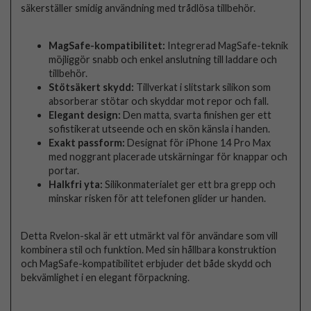
säkerställer smidig användning med trådlösa tillbehör.
MagSafe-kompatibilitet:
Integrerad MagSafe-teknik
möjliggör snabb och enkel anslutning till laddare och
tillbehör.
Stötsäkert skydd:
Tillverkat i slitstark silikon som
absorberar stötar och skyddar mot repor och fall.
Elegant design:
Den matta, svarta finishen ger ett
sofistikerat utseende och en skön känsla i handen.
Exakt passform:
Designat för iPhone 14 Pro Max
med noggrant placerade utskärningar för knappar och
portar.
Halkfri yta:
Silikonmaterialet ger ett bra grepp och
minskar risken för att telefonen glider ur handen.
Detta Rvelon-skal är ett utmärkt val för användare som vill
kombinera stil och funktion. Med sin hållbara konstruktion
och MagSafe-kompatibilitet erbjuder det både skydd och
bekvämlighet i en elegant förpackning.