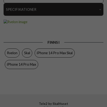
SPECIFIKATIONER
Artikelnummer
112553
Passar till
iPhone 14 Pro Max
Produkttyp
Skal
FINNS I
Egenskaper
Greppvänlig, MagSafe-kompatibel
Rvelon
Skal
iPhone 14 Pro Max Skal
Färg
Svart
Material
Silikon
iPhone 14 Pro Max
Varumärke
Rvelon
Tillverkarens art nr
4895225830183
Tele2 by SkalHuset