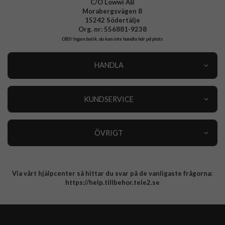
C/O Lowwi AB
Morabergsvägen 8
15242 Södertälje
Org. nr: 556881-9238
OBS!
Ingen butik, du kan inte handla här på plats
HANDLA
Outlet
Nyheter
KUNDSERVICE
Varumärken
Kundservice
Specialkategorier
90 dagars öppet köp
ÖVRIGT
Köpevillkor
Om oss
Retur
Om cookies
Via vårt hjälpcenter så hittar du svar på de vanligaste frågorna:
Integritetspolicy
https://help.tillbehor.tele2.se