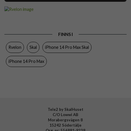
Artikelnummer
112544
Passar till
iPhone 14 Pro Max
Produkttyp
Skal
FINNS I
Egenskaper
Greppvänlig
Rvelon
Skal
iPhone 14 Pro Max Skal
Färg
Gul
Material
Silikon
iPhone 14 Pro Max
Varumärke
Rvelon
Tillverkarens art nr
4895225829989
Tele2 by SkalHuset
C/O Lowwi AB
Morabergsvägen 8
15242 Södertälje
Org. nr: 556881-9238