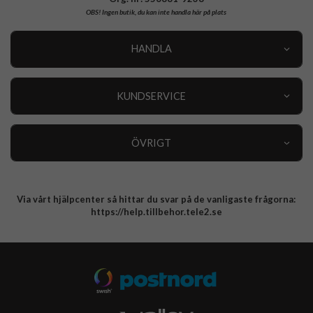
OBS!
Ingen butik, du kan inte handla här på plats
HANDLA
Outlet
Nyheter
KUNDSERVICE
Varumärken
Kundservice
Specialkategorier
90 dagars öppet köp
ÖVRIGT
Köpevillkor
Om oss
Retur
Om cookies
Via vårt hjälpcenter så hittar du svar på de vanligaste frågorna:
Integritetspolicy
https://help.tillbehor.tele2.se