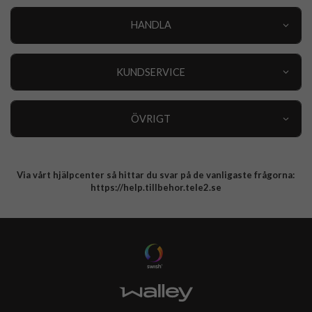
HANDLA
Outlet
Nyheter
KUNDSERVICE
Varumärken
Kundservice
Specialkategorier
90 dagars öppet köp
ÖVRIGT
Köpevillkor
Om oss
Retur
Om cookies
Via vårt hjälpcenter så hittar du svar på de vanligaste frågorna:
Integritetspolicy
https://help.tillbehor.tele2.se