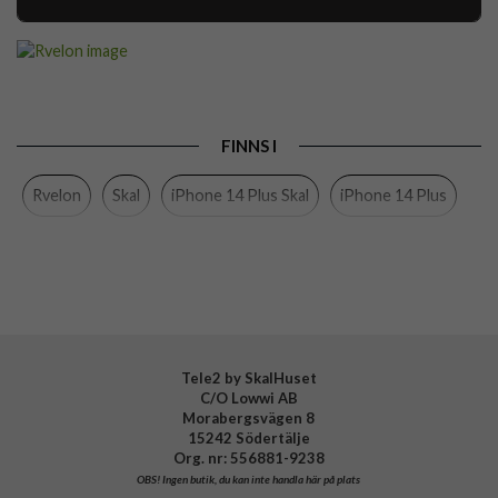
Artikelnummer
112535
Passar till
iPhone 14 Plus
Produkttyp
Skal
FINNS I
Egenskaper
Greppvänlig
Rvelon
Skal
iPhone 14 Plus Skal
iPhone 14 Plus
Färg
Svart
Material
Silikon
Varumärke
Rvelon
Tillverkarens art nr
4895225829811
Tele2 by SkalHuset
C/O Lowwi AB
Morabergsvägen 8
15242 Södertälje
Org. nr: 556881-9238
OBS!
Ingen butik, du kan inte handla här på plats