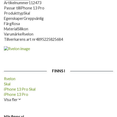
Artikelnummer
112473
Passar till
iPhone 13 Pro
Produkttyp
Skal
Egenskaper
Greppvänlig
Färg
Rosa
Material
Silikon
Varumärke
Rvelon
Tillverkarens art nr
4895225825684
FINNS I
Rvelon
Skal
iPhone 13 Pro Skal
iPhone 13 Pro
Visa fler
Här finns vi