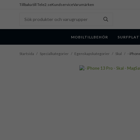
Tillbaka till Tele2.se
Kundservice
Varumärken
MOBILTILLBEHÖR
SURFPLAT
Startsida
/
Specialkategorier
/
Egenskapskategorier
/
Skal
/
- iPhone