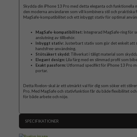
Skydda din iPhone 13 Pro med detta eleganta och funktionella mob
den moderna användaren som vill kombinera stil och praktiska f
MagSafe-kompatibilitet och ett inbyggt stativ för optimal anvä
MagSafe-kompatibilitet:
Integrerad MagSafe-ring för s
anslutning av tillbehör.
Inbyggt stativ:
Justerbart stativ som gör det enkelt att st
handsfree-användning.
Stötsäkert skydd:
Tillverkat i tåligt material som skydda
Elegant design:
Lila färg med en slimmad profil som bibe
Exakt passform:
Utformad specifikt för iPhone 13 Pro m
portar.
Detta Rvelon-skal är ett utmärkt val för dig som söker ett stilre
Pro. Med MagSafe och stativfunktion får du både flexibilitet och
för både arbete och nöje.
SPECIFIKATIONER
Artikelnummer