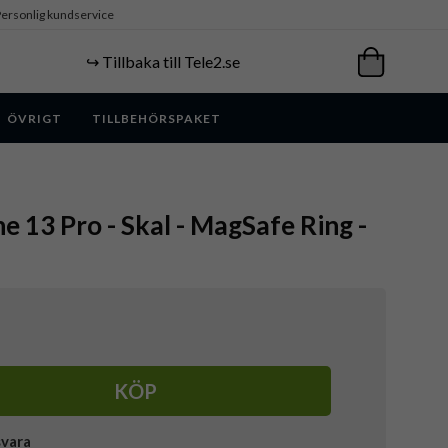
ersonlig kundservice
↪️ Tillbaka till Tele2.se
ÖVRIGT
TILLBEHÖRSPAKET
e 13 Pro - Skal - MagSafe Ring -
KÖP
svara