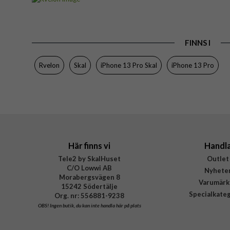
Passar till
Produkttyp
FINNS I
Egenskaper
Färg
Rvelon
Skal
iPhone 13 Pro Skal
iPhone 13 Pro
Material
Varumärke
Tillverkarens art nr
Här finns vi
Handl
Tele2 by SkalHuset
Outlet
C/O Lowwi AB
Nyhete
Morabergsvägen 8
Varumärk
15242 Södertälje
Specialkate
Org. nr: 556881-9238
OBS!
Ingen butik, du kan inte handla här på plats