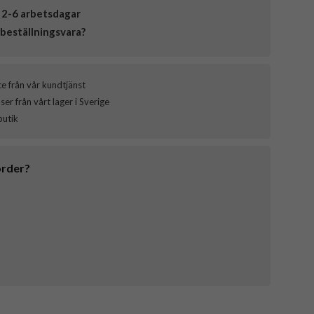
 2-6 arbetsdagar
beställningsvara?
ce från vår kundtjänst
er från vårt lager i Sverige
butik
order?