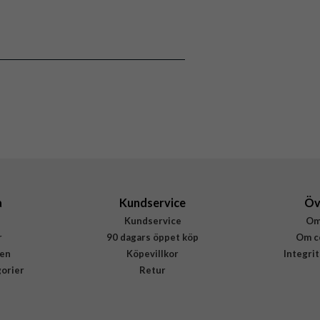
iPhone 13 Pro
Skal
MagSafe-kompatibel, Stöttålig
Lila
Mjukplast (TPU)
Rvelon
4895225833290
a
Kundservice
Öv
Kundservice
Om
r
90 dagars öppet köp
Om c
en
Köpevillkor
Integri
gorier
Retur