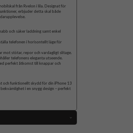
ilskal från Rvelon i lila. Designat för
unktioner, erbjuder detta skal både
ndarupplevelse.
nabb och säker laddning samt enkel
älla telefonen i horisontellt läge för
r mot stötar, repor och vardagligt slitage.
håller telefonens eleganta utseende.
ed perfekt åtkomst till knappar och
nt och funktionellt skydd för din iPhone 13
 bekvämlighet i en snygg design – perfekt
111165