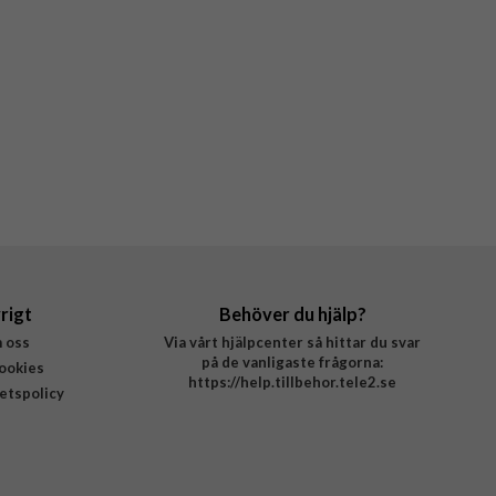
rigt
Behöver du hjälp?
 oss
Via vårt hjälpcenter så hittar du svar
på de vanligaste frågorna:
ookies
https://help.tillbehor.tele2.se
tetspolicy