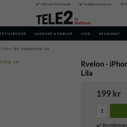
Officiell Tele2-butik
Snabba leveranser
P
TETILLBEHÖR
LADDARE & KABLAR
LJUD
BEGAGNAT
 13 Pro - Skal - MagSafe Ring - Lila
Rvelon - iPhon
Lila
199 kr
Beställning