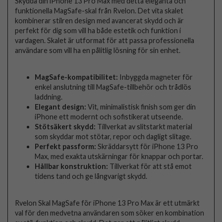
Skydda din iPhone 13 Pro Max med detta eleganta och
funktionella MagSafe-skal från Rvelon. Det vita skalet
kombinerar stilren design med avancerat skydd och är
perfekt för dig som vill ha både estetik och funktion i
vardagen. Skalet är utformat för att passa professionella
användare som vill ha en pålitlig lösning för sin enhet.
MagSafe-kompatibilitet:
Inbyggda magneter för
enkel anslutning till MagSafe-tillbehör och trådlös
laddning.
Elegant design:
Vit, minimalistisk finish som ger din
iPhone ett modernt och sofistikerat utseende.
Stötsäkert skydd:
Tillverkat av slitstarkt material
som skyddar mot stötar, repor och dagligt slitage.
Perfekt passform:
Skräddarsytt för iPhone 13 Pro
Max, med exakta utskärningar för knappar och portar.
Hållbar konstruktion:
Tillverkat för att stå emot
tidens tand och ge långvarigt skydd.
Rvelon Skal MagSafe för iPhone 13 Pro Max är ett utmärkt
val för den medvetna användaren som söker en kombination