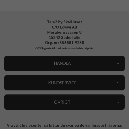
Tele2 by SkalHuset
C/O Lowwi AB
Morabergsvägen 8
15242 Södertälje
Org. nr: 556881-9238
OBS!
Ingen butik, du kan inte handla här på plats
HANDLA
Outlet
Nyheter
KUNDSERVICE
Varumärken
Kundservice
Specialkategorier
90 dagars öppet köp
ÖVRIGT
Köpevillkor
Om oss
Retur
Om cookies
Via vårt hjälpcenter så hittar du svar på de vanligaste frågorna:
Integritetspolicy