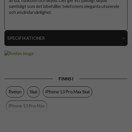
av stil, funktion och skydd. Det ger ett pålitligt skydd
samtidigt som det bibehåller telefonens eleganta utseende
och användarvänlighet.
SPECIFIKATIONER
Artikelnummer
112570
Passar till
iPhone 13 Pro Max
Produkttyp
Skal
FINNS I
Egenskaper
MagSafe-kompatibel
Rvelon
Skal
iPhone 13 Pro Max Skal
Färg
Vit
Material
Mjukplast (TPU)
iPhone 13 Pro Max
Varumärke
Rvelon
Tillverkarens art nr
4895225833313