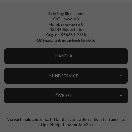
Tele2 by SkalHuset
C/O Lowwi AB
Morabergsvägen 8
15242 Södertälje
Org. nr: 556881-9238
OBS!
Ingen butik, du kan inte handla här på plats
HANDLA
Outlet
Nyheter
KUNDSERVICE
Varumärken
Kundservice
Specialkategorier
90 dagars öppet köp
ÖVRIGT
Köpevillkor
Om oss
Retur
Om cookies
Via vårt hjälpcenter så hittar du svar på de vanligaste frågorna:
Integritetspolicy
https://help.tillbehor.tele2.se