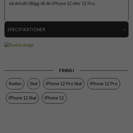
värdefullt tillägg till din iPhone 12 eller 12 Pro.
SPECIFIKATIONER
Artikelnummer
112449
Passar till
iPhone 12, iPhone 12 Pro
Produkttyp
Skal
FINNS I
Egenskaper
MagSafe-kompatibel, Stöttålig
Rvelon
Skal
iPhone 12 Pro Skal
iPhone 12 Pro
Färg
Genomskinlig
Material
Mjukplast (TPU)
iPhone 12 Skal
iPhone 12
Varumärke
Rvelon
Tillverkarens art nr
4895225825370