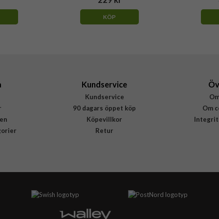
KÖP
a
Kundservice
Öv
Kundservice
Om
r
90 dagars öppet köp
Om c
en
Köpevillkor
Integri
gorier
Retur