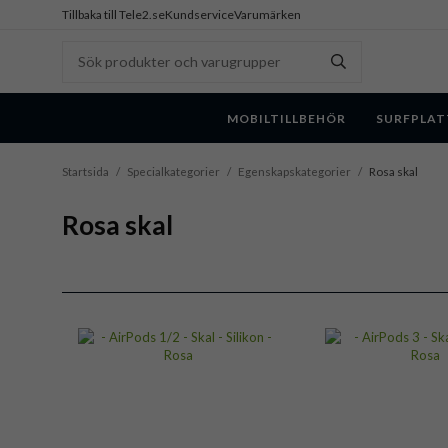
Tillbaka till Tele2.se
Kundservice
Varumärken
MOBILTILLBEHÖR
SURFPLAT
Startsida
/
Specialkategorier
/
Egenskapskategorier
/
Rosa skal
Rosa skal