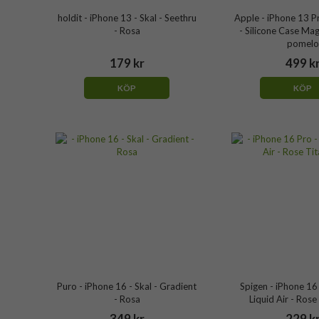
holdit - iPhone 13 - Skal - Seethru
Apple - iPhone 13 P
- Rosa
- Silicone Case Ma
pomelo
179 kr
499 k
KÖP
KÖP
Puro - iPhone 16 - Skal - Gradient
Spigen - iPhone 16 
- Rosa
Liquid Air - Ros
349 kr
229 k