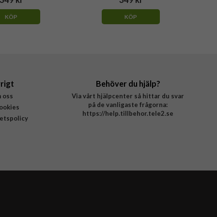
KÖP
KÖP
rigt
Behöver du hjälp?
 oss
Via vårt hjälpcenter så hittar du svar
på de vanligaste frågorna:
ookies
https://help.tillbehor.tele2.se
tetspolicy