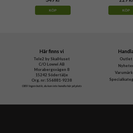
KÖP
KÖP
Här finns vi
Handl
Tele2 by SkalHuset
Outlet
C/O Lowwi AB
Nyhete
Morabergsvägen 8
Varumärk
15242 Södertälje
Specialkate
Org. nr: 556881-9238
OBS!
Ingen butik, du kan inte handla här på plats