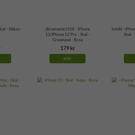
kal - Silikon -
dbramante1928 - iPhone
holdit - iPho
12/iPhone 12 Pro - Skal -
Skal -
Greenland - Rosa
r
179 kr
KÖP