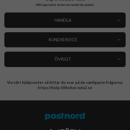
OBS!
Ingen butik, du kan inte handla här på plats
HANDLA
Outlet
Nyheter
KUNDSERVICE
Varumärken
Kundservice
Specialkategorier
90 dagars öppet köp
ÖVRIGT
Köpevillkor
Om oss
Retur
Om cookies
Via vårt hjälpcenter så hittar du svar på de vanligaste frågorna:
Integritetspolicy
https://help.tillbehor.tele2.se