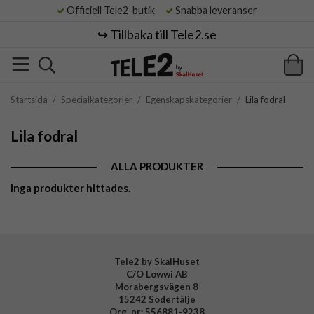
Officiell Tele2-butik
Snabba leveranser
↪️ Tillbaka till Tele2.se
Startsida
/
Specialkategorier
/
Egenskapskategorier
/
Lila fodral
Lila fodral
ALLA PRODUKTER
Inga produkter hittades.
Tele2 by SkalHuset
C/O Lowwi AB
Morabergsvägen 8
15242 Södertälje
Org. nr: 556881-9238