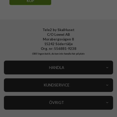
KÖP
Tele2 by SkalHuset
C/O Lowwi AB
Morabergsvägen 8
15242 Södertälje
Org. nr: 556881-9238
OBS!
Ingen butik, du kan inte handla här på plats
HANDLA
Outlet
Nyheter
KUNDSERVICE
Varumärken
Kundservice
Specialkategorier
90 dagars öppet köp
ÖVRIGT
Köpevillkor
Om oss
Retur