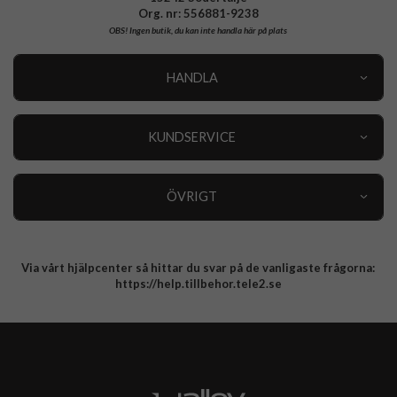
Org. nr: 556881-9238
OBS!
Ingen butik, du kan inte handla här på plats
HANDLA
Outlet
Nyheter
KUNDSERVICE
Varumärken
Kundservice
Specialkategorier
90 dagars öppet köp
ÖVRIGT
Köpevillkor
Om oss
Retur
Om cookies
Via vårt hjälpcenter så hittar du svar på de vanligaste frågorna:
Integritetspolicy
https://help.tillbehor.tele2.se