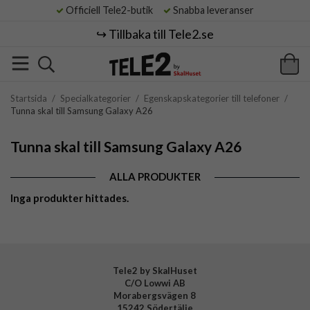
Officiell Tele2-butik
Snabba leveranser
↪️ Tillbaka till Tele2.se
Startsida
/
Specialkategorier
/
Egenskapskategorier till telefoner
/
Tunna skal till Samsung Galaxy A26
Tunna skal till Samsung Galaxy A26
ALLA PRODUKTER
Inga produkter hittades.
Tele2 by SkalHuset
C/O Lowwi AB
Morabergsvägen 8
15242 Södertälje