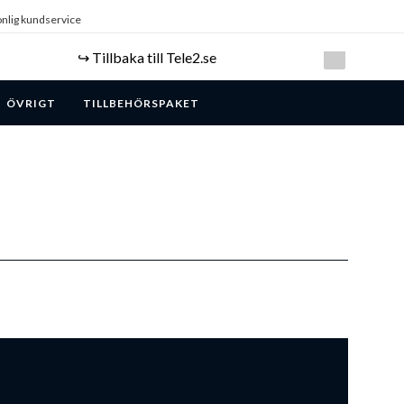
nlig kundservice
↪️ Tillbaka till Tele2.se
ÖVRIGT
TILLBEHÖRSPAKET