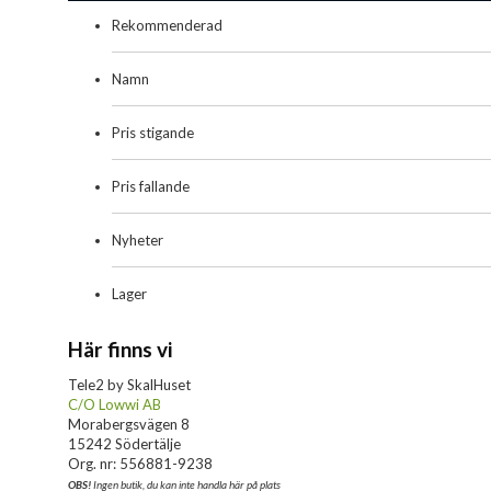
Rekommenderad
Namn
Pris stigande
Pris fallande
Nyheter
Lager
Här finns vi
Tele2 by SkalHuset
C/O Lowwi AB
Morabergsvägen 8
15242 Södertälje
Org. nr: 556881-9238
OBS!
Ingen butik, du kan inte handla här på plats