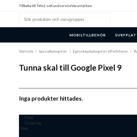
Tillbaka till Tele2.se
Kundservice
Varumärken
MOBILTILLBEHÖR
SURFPLAT
Startsida
/
Specialkategorier
/
Egenskapskategorier till telefoner
/
Tu
Tunna skal till Google Pixel 9
Inga produkter hittades.
Filter
Sortering
Filter