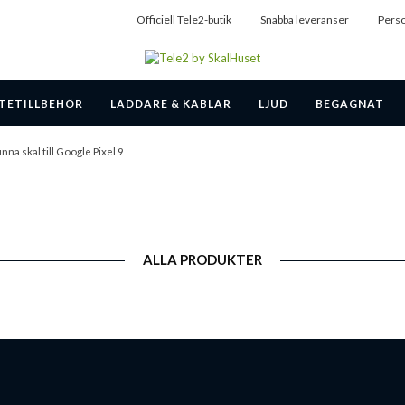
Officiell Tele2-butik
Snabba leveranser
Perso
TETILLBEHÖR
LADDARE & KABLAR
LJUD
BEGAGNAT
nna skal till Google Pixel 9
ALLA PRODUKTER