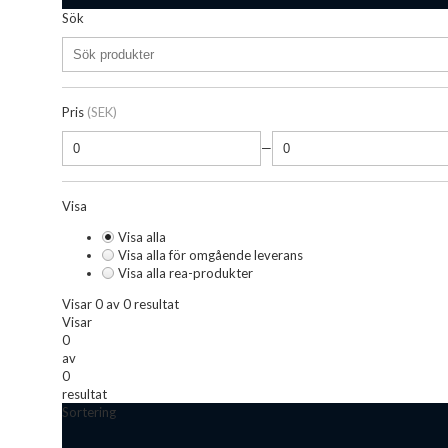
Sök
Pris
(SEK)
—
Visa
Visa alla
Visa alla för omgående leverans
Visa alla rea-produkter
Visar 0 av 0 resultat
Visar
0
av
0
resultat
Sortering