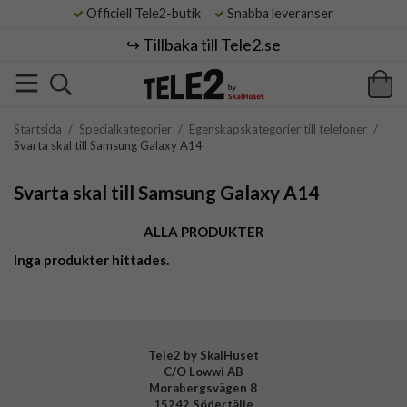
Officiell Tele2-butik
Snabba leveranser
↪️ Tillbaka till Tele2.se
Startsida
/
Specialkategorier
/
Egenskapskategorier till telefoner
/
Svarta skal till Samsung Galaxy A14
Svarta skal till Samsung Galaxy A14
ALLA PRODUKTER
Inga produkter hittades.
Tele2 by SkalHuset
C/O Lowwi AB
Morabergsvägen 8
15242 Södertälje