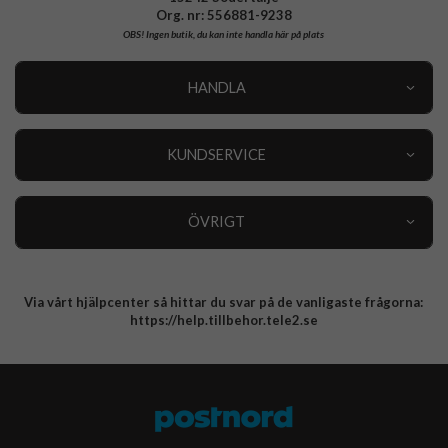
Org. nr: 556881-9238
OBS!
Ingen butik, du kan inte handla här på plats
HANDLA
Outlet
Nyheter
KUNDSERVICE
Varumärken
Kundservice
Specialkategorier
90 dagars öppet köp
ÖVRIGT
Köpevillkor
Om oss
Retur
Om cookies
Via vårt hjälpcenter så hittar du svar på de vanligaste frågorna:
Integritetspolicy
https://help.tillbehor.tele2.se