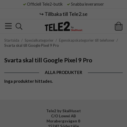
Officiell Tele2-butik
Snabba leveranser
↪️ Tillbaka till Tele2.se
Startsida
/
Specialkategorier
/
Egenskapskategorier till telefoner
/
Svarta skal till Google Pixel 9 Pro
Svarta skal till Google Pixel 9 Pro
ALLA PRODUKTER
Inga produkter hittades.
Tele2 by SkalHuset
C/O Lowwi AB
Morabergsvägen 8
15242 Södertälje