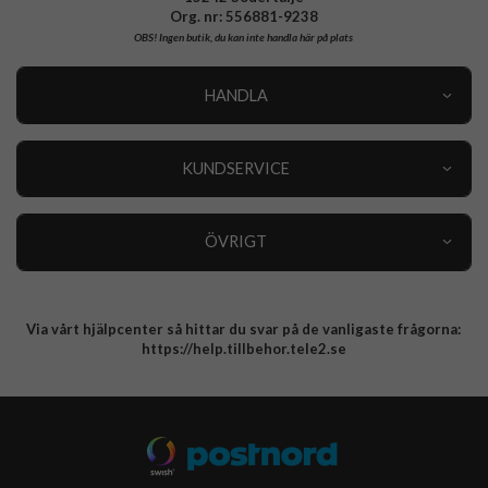
Org. nr: 556881-9238
OBS!
Ingen butik, du kan inte handla här på plats
HANDLA
Outlet
Nyheter
KUNDSERVICE
Varumärken
Kundservice
Specialkategorier
90 dagars öppet köp
ÖVRIGT
Köpevillkor
Om oss
Retur
Om cookies
Via vårt hjälpcenter så hittar du svar på de vanligaste frågorna:
Integritetspolicy
https://help.tillbehor.tele2.se