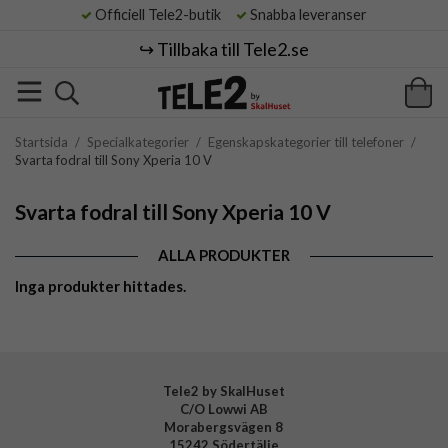
Officiell Tele2-butik
Snabba leveranser
↪️ Tillbaka till Tele2.se
Startsida
/
Specialkategorier
/
Egenskapskategorier till telefoner
/
Svarta fodral till Sony Xperia 10 V
Svarta fodral till Sony Xperia 10 V
ALLA PRODUKTER
Inga produkter hittades.
Tele2 by SkalHuset
C/O Lowwi AB
Morabergsvägen 8
15242 Södertälje