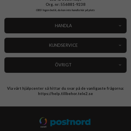
Org. nr: 556881-9238
OBS!
Ingen butik, du kan inte handla här på plats
HANDLA
Outlet
Nyheter
KUNDSERVICE
Varumärken
Kundservice
Specialkategorier
90 dagars öppet köp
ÖVRIGT
Köpevillkor
Om oss
Retur
Om cookies
Via vårt hjälpcenter så hittar du svar på de vanligaste frågorna:
Integritetspolicy
https://help.tillbehor.tele2.se