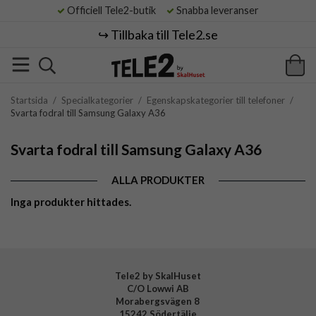
Officiell Tele2-butik
Snabba leveranser
↪️ Tillbaka till Tele2.se
Startsida
/
Specialkategorier
/
Egenskapskategorier till telefoner
/
Svarta fodral till Samsung Galaxy A36
Svarta fodral till Samsung Galaxy A36
ALLA PRODUKTER
Inga produkter hittades.
Tele2 by SkalHuset
C/O Lowwi AB
Morabergsvägen 8
15242 Södertälje