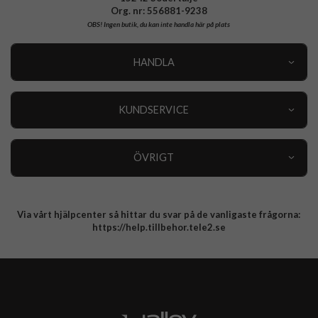
Org. nr: 556881-9238
OBS!
Ingen butik, du kan inte handla här på plats
HANDLA
Outlet
Nyheter
KUNDSERVICE
Varumärken
Kundservice
Specialkategorier
90 dagars öppet köp
ÖVRIGT
Köpevillkor
Om oss
Retur
Om cookies
Via vårt hjälpcenter så hittar du svar på de vanligaste frågorna:
Integritetspolicy
https://help.tillbehor.tele2.se