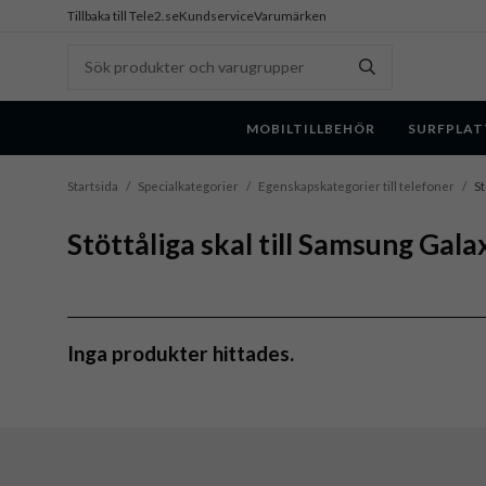
Tillbaka till Tele2.se
Kundservice
Varumärken
MOBILTILLBEHÖR
SURFPLAT
Startsida
/
Specialkategorier
/
Egenskapskategorier till telefoner
/
St
Stöttåliga skal till Samsung Gala
Inga produkter hittades.