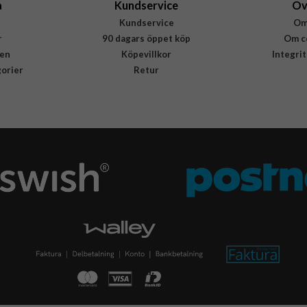
a
Kundservice
Öv
Kundservice
Om
r
90 dagars öppet köp
Om c
en
Köpevillkor
Integri
gorier
Retur