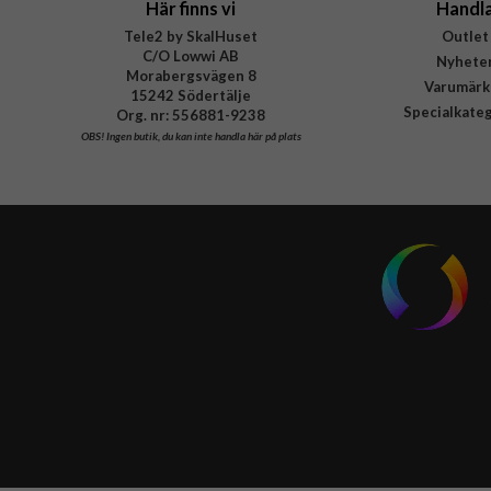
Här finns vi
Handl
Tele2 by SkalHuset
Outlet
C/O Lowwi AB
Nyhete
Morabergsvägen 8
Varumärk
15242 Södertälje
Specialkate
Org. nr: 556881-9238
OBS!
Ingen butik, du kan inte handla här på plats