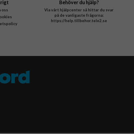
rigt
Behöver du hjälp?
 oss
Via vårt hjälpcenter så hittar du svar
på de vanligaste frågorna:
ookies
https://help.tillbehor.tele2.se
tetspolicy