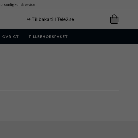
ersonlig kundservice
↪️ Tillbaka till Tele2.se
ÖVRIGT
TILLBEHÖRSPAKET