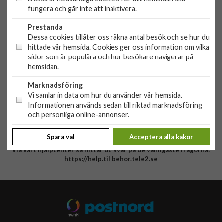
Org. nr: 556881-9238
fungera och går inte att inaktivera.
OBS!
Ingen butik, du kan inte handla här på plats
Prestanda
Dessa cookies tillåter oss räkna antal besök och se hur du
HANDLA
hittade vår hemsida. Cookies ger oss information om vilka
sidor som är populära och hur besökare navigerar på
Outlet
hemsidan.
Nyheter
KUNDSERVICE
Varumärken
Marknadsföring
Kundservice
Vi samlar in data om hur du använder vår hemsida.
Specialkategorier
Informationen används sedan till riktad marknadsföring
90 dagars öppet köp
ÖVRIGT
och personliga online-annonser.
Köpevillkor
Om oss
Retur
Spara val
Acceptera alla kakor
Om cookies
Via vårt hjälpcenter så hittar du svar på de vanligaste frågorna:
Integritetspolicy
https://help.tillbehor.tele2.se