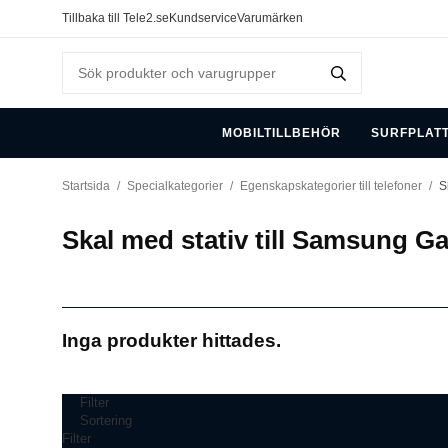
Tillbaka till Tele2.se
Kundservice
Varumärken
MOBILTILLBEHÖR
SURFPLAT
Startsida
/
Specialkategorier
/
Egenskapskategorier till telefoner
/
S
Skal med stativ till Samsung Ga
Inga produkter hittades.
Filter
Sortering
Filter