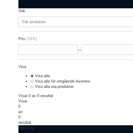
Sök
Pris
(SEK)
—
Visa
Visa alla
Visa alla för omgående leverans
Visa alla rea-produkter
Visar 0 av 0 resultat
Visar
0
av
0
resultat
Sortering