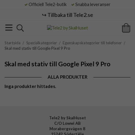
Officiell Tele2-butik
Snabba leveranser
↪️ Tillbaka till Tele2.se
Startsida
/
Specialkategorier
/
Egenskapskategorier till telefoner
/
Skal med stativ till Google Pixel 9 Pro
Skal med stativ till Google Pixel 9 Pro
ALLA PRODUKTER
Inga produkter hittades.
Tele2 by SkalHuset
C/O Lowwi AB
Morabergsvägen 8
15242 Södertälje