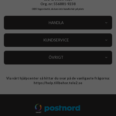
Org. nr: 556881-9238
OBS!
Ingen butik, du kan inte handla här på plats
HANDLA
Outlet
Nyheter
KUNDSERVICE
Varumärken
Kundservice
Specialkategorier
90 dagars öppet köp
ÖVRIGT
Köpevillkor
Om oss
Retur
Om cookies
Via vårt hjälpcenter så hittar du svar på de vanligaste frågorna:
Integritetspolicy
https://help.tillbehor.tele2.se