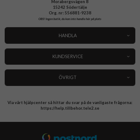
Morabergsvägen 8
15242 Södertälje
Org. nr: 556881-9238
OBS!
Ingen butik, du kan inte handla här på plats
HANDLA
Outlet
Nyheter
KUNDSERVICE
Varumärken
Kundservice
Specialkategorier
90 dagars öppet köp
ÖVRIGT
Köpevillkor
Om oss
Retur
Om cookies
Via vårt hjälpcenter så hittar du svar på de vanligaste frågorna:
Integritetspolicy
https://help.tillbehor.tele2.se