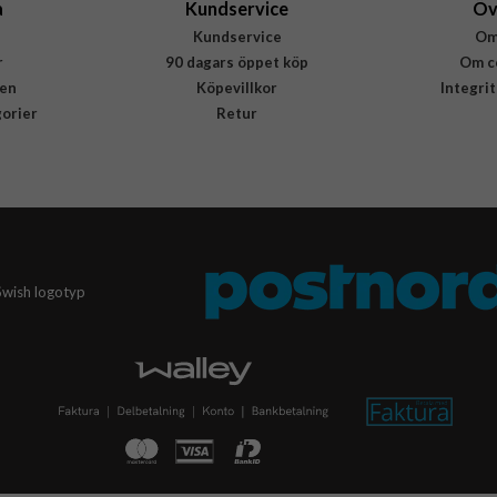
a
Kundservice
Öv
Kundservice
Om
r
90 dagars öppet köp
Om c
en
Köpevillkor
Integri
gorier
Retur