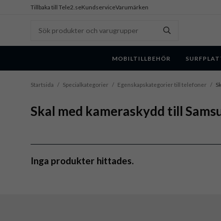
Tillbaka till Tele2.se
Kundservice
Varumärken
MOBILTILLBEHÖR
SURFPLAT
Startsida
/
Specialkategorier
/
Egenskapskategorier till telefoner
/
Sk
Skal med kameraskydd till Sams
Inga produkter hittades.