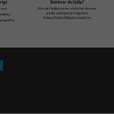
rigt
Behöver du hjälp?
 oss
Via vårt hjälpcenter så hittar du svar
på de vanligaste frågorna:
ookies
https://help.tillbehor.tele2.se
tetspolicy