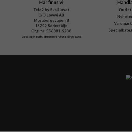
Här finns vi
Handl
Tele2 by SkalHuset
Outlet
C/O Lowwi AB
Nyhete
Morabergsvägen 8
Varumärk
15242 Södertälje
Specialkate
Org. nr: 556881-9238
OBS!
Ingen butik, du kan inte handla här på plats