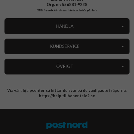
Org. nr: 556881-9238
OBS!
Ingen butik, du kan inte handla här på plats
HANDLA
Outlet
Nyheter
KUNDSERVICE
Varumärken
Kundservice
Specialkategorier
90 dagars öppet köp
ÖVRIGT
Köpevillkor
Om oss
Retur
Om cookies
Via vårt hjälpcenter så hittar du svar på de vanligaste frågorna:
Integritetspolicy
https://help.tillbehor.tele2.se