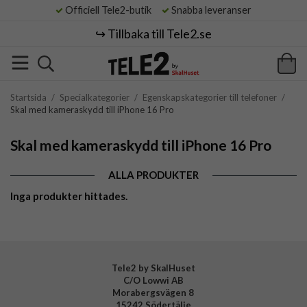
Officiell Tele2-butik
Snabba leveranser
↪️ Tillbaka till Tele2.se
Startsida
/
Specialkategorier
/
Egenskapskategorier till telefoner
/
Skal med kameraskydd till iPhone 16 Pro
Skal med kameraskydd till iPhone 16 Pro
ALLA PRODUKTER
Inga produkter hittades.
Tele2 by SkalHuset
C/O Lowwi AB
Morabergsvägen 8
15242 Södertälje