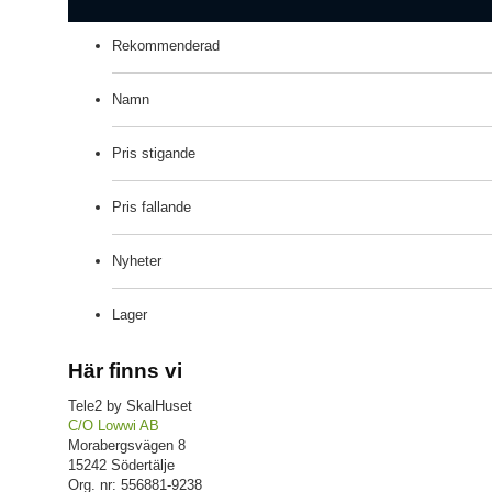
Rekommenderad
Namn
Pris stigande
Pris fallande
Nyheter
Lager
Här finns vi
Tele2 by SkalHuset
C/O Lowwi AB
Morabergsvägen 8
15242 Södertälje
Org. nr: 556881-9238