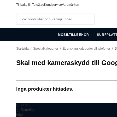
Tillbaka till Tele2.se
Kundservice
Varumärken
MOBILTILLBEHÖR
SURFPLAT
Startsida
/
Specialkategorier
/
Egenskapskategorier till telefoner
/
S
Skal med kameraskydd till Goog
Inga produkter hittades.
Filter
Sortering
Filter