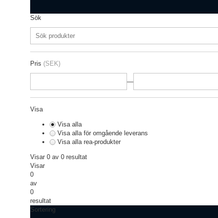
Sök
Pris
(SEK)
—
Visa
Visa alla
Visa alla för omgående leverans
Visa alla rea-produkter
Visar 0 av 0 resultat
Visar
0
av
0
resultat
Sortering