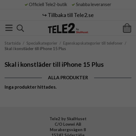
Officiell Tele2-butik
Snabba leveranser
↪️ Tillbaka till Tele2.se
Startsida
/
Specialkategorier
/
Egenskapskategorier till telefoner
/
Skal i konstläder till iPhone 15 Plus
Skal i konstläder till iPhone 15 Plus
ALLA PRODUKTER
Inga produkter hittades.
Tele2 by SkalHuset
C/O Lowwi AB
Morabergsvägen 8
15242 Södertälje