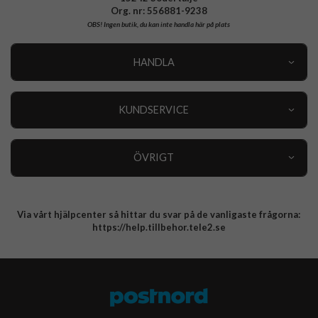
Org. nr: 556881-9238
OBS!
Ingen butik, du kan inte handla här på plats
HANDLA
Outlet
Nyheter
KUNDSERVICE
Varumärken
Kundservice
Specialkategorier
90 dagars öppet köp
ÖVRIGT
Köpevillkor
Om oss
Retur
Om cookies
Via vårt hjälpcenter så hittar du svar på de vanligaste frågorna:
Integritetspolicy
https://help.tillbehor.tele2.se