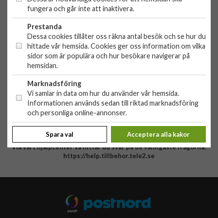
Org. nr: 556881-9238
fungera och går inte att inaktivera.
OBS!
Ingen butik, du kan inte handla här på plats
Prestanda
Dessa cookies tillåter oss räkna antal besök och se hur du
HANDLA
hittade vår hemsida. Cookies ger oss information om vilka
sidor som är populära och hur besökare navigerar på
Outlet
hemsidan.
Nyheter
KUNDSERVICE
Varumärken
Marknadsföring
Kundservice
Vi samlar in data om hur du använder vår hemsida.
Specialkategorier
Informationen används sedan till riktad marknadsföring
90 dagars öppet köp
ÖVRIGT
och personliga online-annonser.
Köpevillkor
Om oss
Retur
Spara val
Acceptera alla kakor
Om cookies
Via vårt hjälpcenter så hittar du svar på de vanligaste frågorna:
Integritetspolicy
https://help.tillbehor.tele2.se