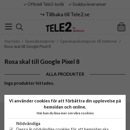
Officiell Tele2-butik
Snabba leveranser
↪️ Tillbaka till Tele2.se
Startsida
/
Specialkategorier
/
Egenskapskategorier till telefoner
/
Rosa skal till Google Pixel 8
Rosa skal till Google Pixel 8
ALLA PRODUKTER
Inga produkter hittades.
Vi använder cookies för att förbättra din upplevelse på
hemsidan och online.
Här kan du läsa mer om våra cookies
Tele2 by SkalHuset
C/O Lowwi AB
Nödvändiga
Morabergsvägen 8
Dessa är nödvändiga cookies för att hemsidan ska
15242 Södertälje