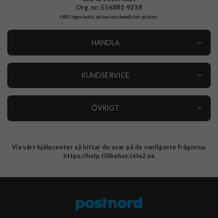
Org. nr: 556881-9238
OBS!
Ingen butik, du kan inte handla här på plats
HANDLA
Outlet
Nyheter
KUNDSERVICE
Varumärken
Kundservice
Specialkategorier
90 dagars öppet köp
ÖVRIGT
Köpevillkor
Om oss
Retur
Om cookies
Via vårt hjälpcenter så hittar du svar på de vanligaste frågorna:
Integritetspolicy
https://help.tillbehor.tele2.se