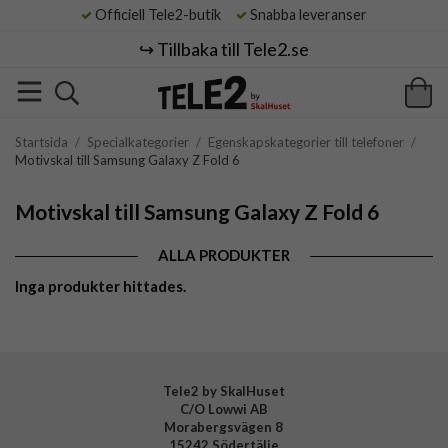
Officiell Tele2-butik
Snabba leveranser
↪️ Tillbaka till Tele2.se
Startsida
/
Specialkategorier
/
Egenskapskategorier till telefoner
/
Motivskal till Samsung Galaxy Z Fold 6
Motivskal till Samsung Galaxy Z Fold 6
ALLA PRODUKTER
Inga produkter hittades.
Tele2 by SkalHuset
C/O Lowwi AB
Morabergsvägen 8
15242 Södertälje