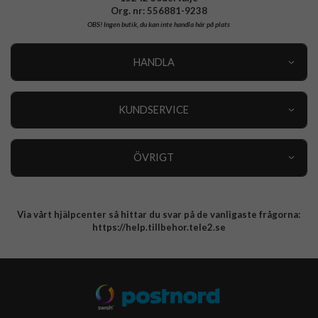
Org. nr: 556881-9238
OBS!
Ingen butik, du kan inte handla här på plats
HANDLA
Outlet
Nyheter
KUNDSERVICE
Varumärken
Kundservice
Specialkategorier
90 dagars öppet köp
ÖVRIGT
Köpevillkor
Om oss
Retur
Om cookies
Via vårt hjälpcenter så hittar du svar på de vanligaste frågorna:
Integritetspolicy
https://help.tillbehor.tele2.se