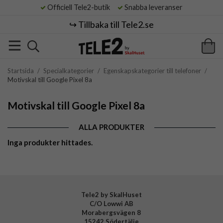
Officiell Tele2-butik
Snabba leveranser
↪️ Tillbaka till Tele2.se
Startsida
/
Specialkategorier
/
Egenskapskategorier till telefoner
/
Motivskal till Google Pixel 8a
Motivskal till Google Pixel 8a
ALLA PRODUKTER
Inga produkter hittades.
Tele2 by SkalHuset
C/O Lowwi AB
Morabergsvägen 8
15242 Södertälje