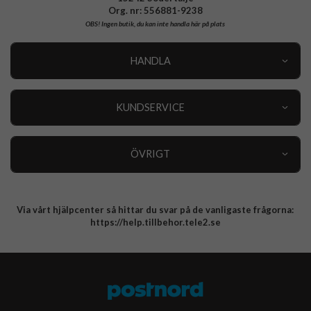
Org. nr: 556881-9238
OBS!
Ingen butik, du kan inte handla här på plats
HANDLA
Outlet
Nyheter
KUNDSERVICE
Varumärken
Kundservice
Specialkategorier
90 dagars öppet köp
ÖVRIGT
Köpevillkor
Om oss
Retur
Om cookies
Via vårt hjälpcenter så hittar du svar på de vanligaste frågorna:
Integritetspolicy
https://help.tillbehor.tele2.se