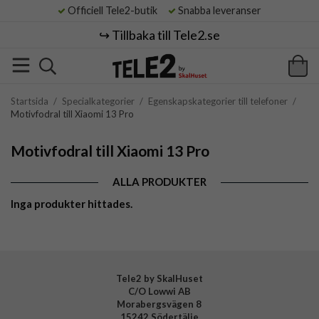
Officiell Tele2-butik
Snabba leveranser
↪️ Tillbaka till Tele2.se
Startsida
/
Specialkategorier
/
Egenskapskategorier till telefoner
/
Motivfodral till Xiaomi 13 Pro
Motivfodral till Xiaomi 13 Pro
ALLA PRODUKTER
Inga produkter hittades.
Tele2 by SkalHuset
C/O Lowwi AB
Morabergsvägen 8
15242 Södertälje