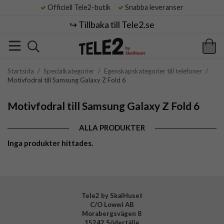
Officiell Tele2-butik
Snabba leveranser
↪️ Tillbaka till Tele2.se
Startsida
/
Specialkategorier
/
Egenskapskategorier till telefoner
/
Motivfodral till Samsung Galaxy Z Fold 6
Motivfodral till Samsung Galaxy Z Fold 6
ALLA PRODUKTER
Inga produkter hittades.
Tele2 by SkalHuset
C/O Lowwi AB
Morabergsvägen 8
15242 Södertälje