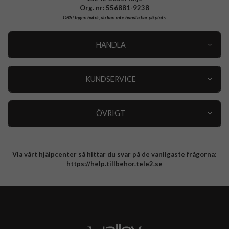
Org. nr: 556881-9238
OBS!
Ingen butik, du kan inte handla här på plats
HANDLA
Outlet
Nyheter
KUNDSERVICE
Varumärken
Kundservice
Specialkategorier
90 dagars öppet köp
ÖVRIGT
Köpevillkor
Om oss
Retur
Om cookies
Via vårt hjälpcenter så hittar du svar på de vanligaste frågorna:
Integritetspolicy
https://help.tillbehor.tele2.se