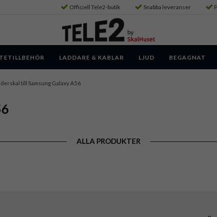
Officiell Tele2-butik
Snabba leveranser
P
TETILLBEHÖR
LADDARE & KABLAR
LJUD
BEGAGNAT
derskal till Samsung Galaxy A56
56
ALLA PRODUKTER