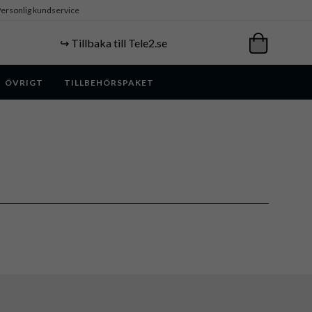
ersonlig kundservice
↪️ Tillbaka till Tele2.se
ÖVRIGT
TILLBEHÖRSPAKET