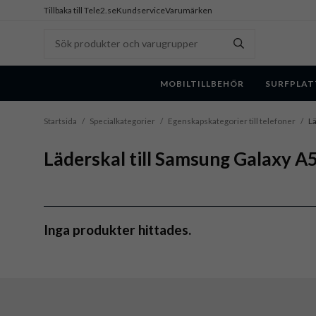
Tillbaka till Tele2.se
Kundservice
Varumärken
MOBILTILLBEHÖR
SURFPLAT
Startsida
/
Specialkategorier
/
Egenskapskategorier till telefoner
/
Lä
Läderskal till Samsung Galaxy A
Inga produkter hittades.