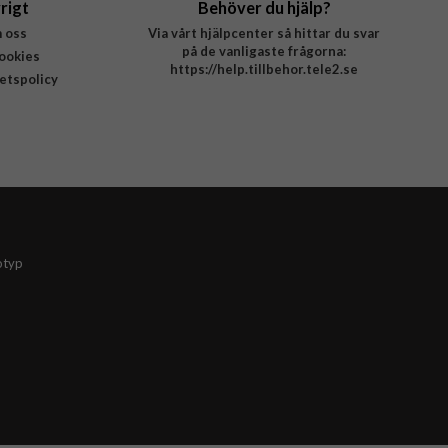
rigt
Behöver du hjälp?
 oss
Via vårt hjälpcenter så hittar du svar
på de vanligaste frågorna:
ookies
https://help.tillbehor.tele2.se
tetspolicy