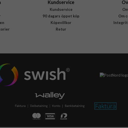
a
Kundservice
Öv
Kundservice
Om
r
90 dagars öppet köp
Om c
en
Köpevillkor
Integri
gorier
Retur