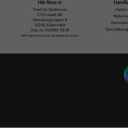
Här finns vi
Handl
Tele2 by SkalHuset
Outlet
C/O Lowwi AB
Nyhete
Morabergsvägen 8
Varumärk
15242 Södertälje
Specialkate
Org. nr: 556881-9238
OBS!
Ingen butik, du kan inte handla här på plats