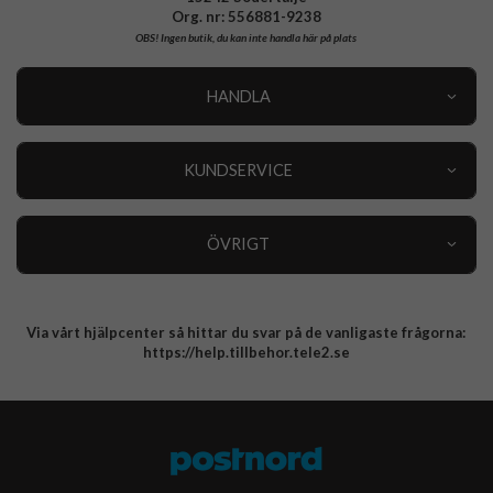
Org. nr: 556881-9238
OBS!
Ingen butik, du kan inte handla här på plats
HANDLA
Outlet
Nyheter
KUNDSERVICE
Varumärken
Kundservice
Specialkategorier
90 dagars öppet köp
ÖVRIGT
Köpevillkor
Om oss
Retur
Om cookies
Via vårt hjälpcenter så hittar du svar på de vanligaste frågorna:
Integritetspolicy
https://help.tillbehor.tele2.se