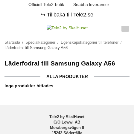
Officiell Tele2-butik
Snabba leveranser
↪️ Tillbaka till Tele2.se
Startsida
/
Specialkategorier
/
Egenskapskategorier till telefoner
/
Läderfodral till Samsung Galaxy A56
Läderfodral till Samsung Galaxy A56
ALLA PRODUKTER
Inga produkter hittades.
Tele2 by SkalHuset
C/O Lowwi AB
Morabergsvägen 8
15242 Södertälje