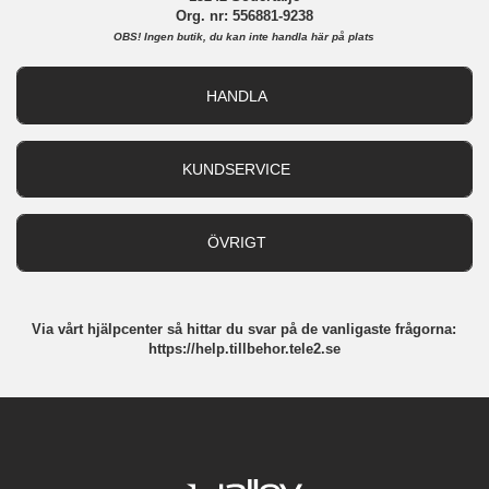
Org. nr: 556881-9238
OBS!
Ingen butik, du kan inte handla här på plats
HANDLA
Outlet
Nyheter
KUNDSERVICE
Varumärken
Kundservice
Specialkategorier
90 dagars öppet köp
ÖVRIGT
Köpevillkor
Om oss
Retur
Om cookies
Via vårt hjälpcenter så hittar du svar på de vanligaste frågorna:
Integritetspolicy
https://help.tillbehor.tele2.se