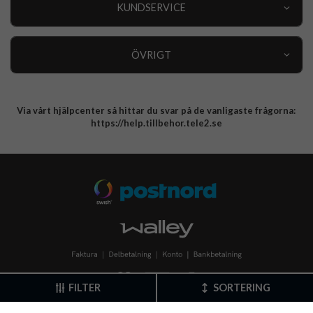
Nyheter
KUNDSERVICE
Varumärken
Kundservice
Specialkategorier
90 dagars öppet köp
ÖVRIGT
Köpevillkor
Om oss
Retur
Om cookies
Via vårt hjälpcenter så hittar du svar på de vanligaste frågorna:
Integritetspolicy
https://help.tillbehor.tele2.se
FILTER
SORTERING