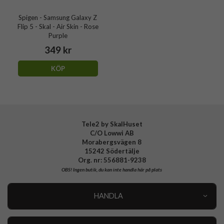
Spigen - Samsung Galaxy Z
Flip 5 - Skal - Air Skin - Rose
Purple
349 kr
KÖP
Tele2 by SkalHuset
C/O Lowwi AB
Morabergsvägen 8
15242 Södertälje
Org. nr: 556881-9238
OBS!
Ingen butik, du kan inte handla här på plats
HANDLA
Outlet