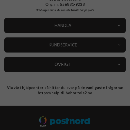
Org. nr: 556881-9238
OBS!
Ingen butik, du kan inte handla här på plats
HANDLA
Outlet
Nyheter
KUNDSERVICE
Varumärken
Kundservice
Specialkategorier
90 dagars öppet köp
ÖVRIGT
Köpevillkor
Om oss
Retur
Om cookies
Via vårt hjälpcenter så hittar du svar på de vanligaste frågorna:
Integritetspolicy
https://help.tillbehor.tele2.se