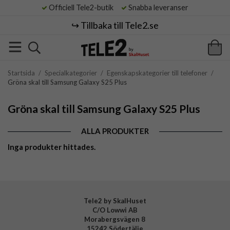
Officiell Tele2-butik
Snabba leveranser
↪️ Tillbaka till Tele2.se
Startsida
/
Specialkategorier
/
Egenskapskategorier till telefoner
/
Gröna skal till Samsung Galaxy S25 Plus
Gröna skal till Samsung Galaxy S25 Plus
ALLA PRODUKTER
Inga produkter hittades.
Tele2 by SkalHuset
C/O Lowwi AB
Morabergsvägen 8
15242 Södertälje