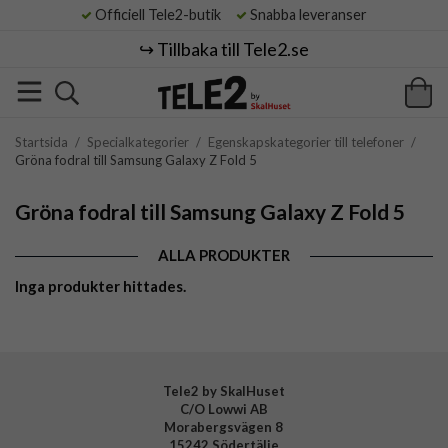
Officiell Tele2-butik
Snabba leveranser
↪️ Tillbaka till Tele2.se
Startsida
/
Specialkategorier
/
Egenskapskategorier till telefoner
/
Gröna fodral till Samsung Galaxy Z Fold 5
Gröna fodral till Samsung Galaxy Z Fold 5
ALLA PRODUKTER
Inga produkter hittades.
Tele2 by SkalHuset
C/O Lowwi AB
Morabergsvägen 8
15242 Södertälje