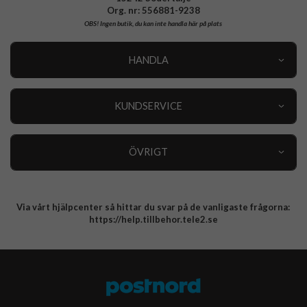
Org. nr: 556881-9238
OBS!
Ingen butik, du kan inte handla här på plats
HANDLA
Outlet
Nyheter
KUNDSERVICE
Varumärken
Kundservice
Specialkategorier
90 dagars öppet köp
ÖVRIGT
Köpevillkor
Om oss
Retur
Om cookies
Via vårt hjälpcenter så hittar du svar på de vanligaste frågorna:
Integritetspolicy
https://help.tillbehor.tele2.se