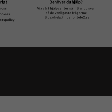
rigt
Behöver du hjälp?
 oss
Via vårt hjälpcenter så hittar du svar
på de vanligaste frågorna:
ookies
https://help.tillbehor.tele2.se
tetspolicy