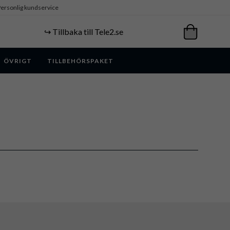
ersonlig kundservice
↪️ Tillbaka till Tele2.se
ÖVRIGT
TILLBEHÖRSPAKET