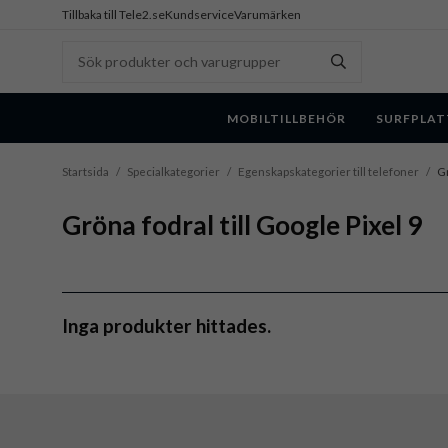
Tillbaka till Tele2.se
Kundservice
Varumärken
MOBILTILLBEHÖR
SURFPLAT
Startsida
/
Specialkategorier
/
Egenskapskategorier till telefoner
/
Gr
Gröna fodral till Google Pixel 9
Inga produkter hittades.