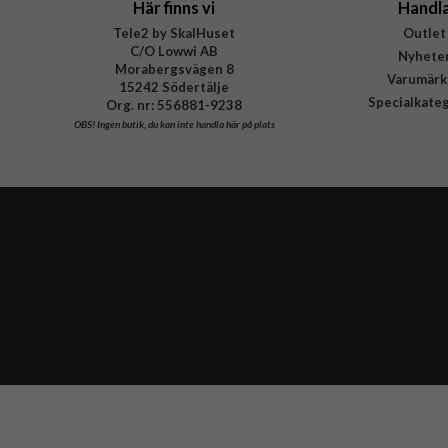
Här finns vi
Handl
Tele2 by SkalHuset
Outlet
C/O Lowwi AB
Nyhete
Morabergsvägen 8
Varumärk
15242 Södertälje
Specialkate
Org. nr: 556881-9238
OBS!
Ingen butik, du kan inte handla här på plats