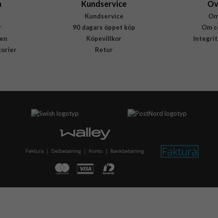
a
Kundservice
Öv
Kundservice
Om
r
90 dagars öppet köp
Om c
en
Köpevillkor
Integri
gorier
Retur