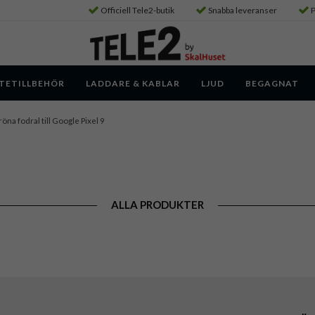
Officiell Tele2-butik
Snabba leveranser
P
TETILLBEHÖR
LADDARE & KABLAR
LJUD
BEGAGNAT
öna fodral till Google Pixel 9
ALLA PRODUKTER