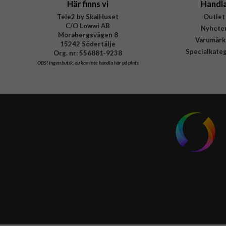
Här finns vi
Handl
Tele2 by SkalHuset
Outlet
C/O Lowwi AB
Nyhete
Morabergsvägen 8
Varumärk
15242 Södertälje
Specialkate
Org. nr: 556881-9238
OBS!
Ingen butik, du kan inte handla här på plats