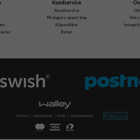
a
Kundservice
Öv
Kundservice
Om
r
90 dagars öppet köp
Om c
en
Köpevillkor
Integri
gorier
Retur