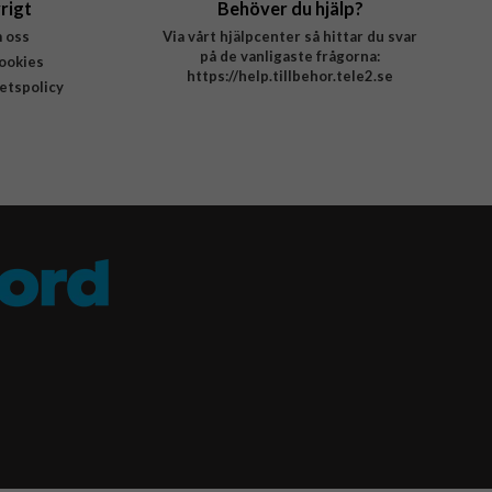
rigt
Behöver du hjälp?
 oss
Via vårt hjälpcenter så hittar du svar
på de vanligaste frågorna:
ookies
https://help.tillbehor.tele2.se
tetspolicy