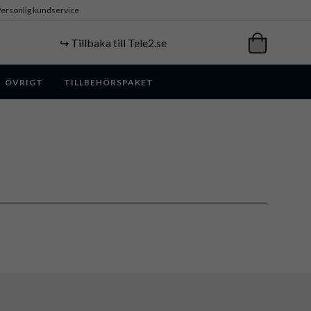
ersonlig kundservice
↪️ Tillbaka till Tele2.se
ÖVRIGT
TILLBEHÖRSPAKET