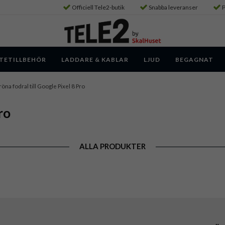
Officiell Tele2-butik
Snabba leveranser
P
TETILLBEHÖR
LADDARE & KABLAR
LJUD
BEGAGNAT
öna fodral till Google Pixel 8 Pro
ro
ALLA PRODUKTER