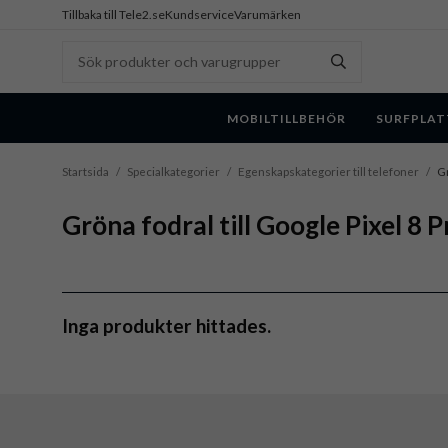
Tillbaka till Tele2.se
Kundservice
Varumärken
MOBILTILLBEHÖR
SURFPLAT
Startsida
/
Specialkategorier
/
Egenskapskategorier till telefoner
/
Gr
Gröna fodral till Google Pixel 8 P
Inga produkter hittades.