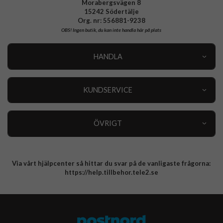
Morabergsvägen 8
15242 Södertälje
Org. nr: 556881-9238
OBS!
Ingen butik, du kan inte handla här på plats
HANDLA
Outlet
Nyheter
KUNDSERVICE
Varumärken
Kundservice
Specialkategorier
90 dagars öppet köp
ÖVRIGT
Köpevillkor
Om oss
Retur
Om cookies
Via vårt hjälpcenter så hittar du svar på de vanligaste frågorna:
Integritetspolicy
https://help.tillbehor.tele2.se