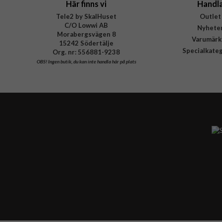
Här finns vi
Handl
Tele2 by SkalHuset
Outlet
C/O Lowwi AB
Nyhete
Morabergsvägen 8
Varumärk
15242 Södertälje
Specialkate
Org. nr: 556881-9238
OBS!
Ingen butik, du kan inte handla här på plats