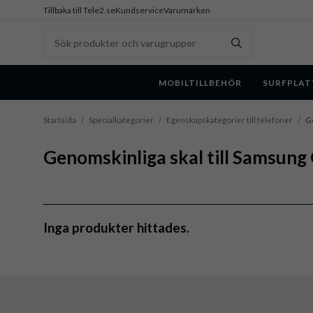
Tillbaka till Tele2.se
Kundservice
Varumärken
MOBILTILLBEHÖR
SURFPLAT
Startsida
/
Specialkategorier
/
Egenskapskategorier till telefoner
/
Ge
Genomskinliga skal till Samsung
Inga produkter hittades.