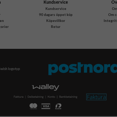
a
Kundservice
Öv
Kundservice
Om
r
90 dagars öppet köp
Om c
en
Köpevillkor
Integri
gorier
Retur