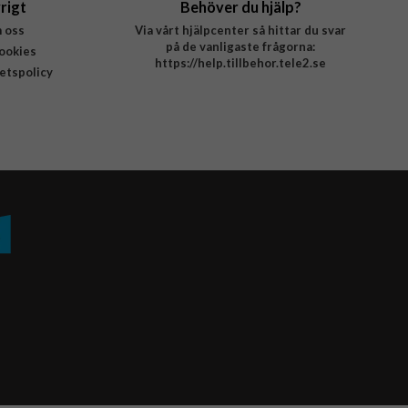
rigt
Behöver du hjälp?
 oss
Via vårt hjälpcenter så hittar du svar
på de vanligaste frågorna:
ookies
https://help.tillbehor.tele2.se
tetspolicy