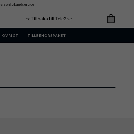
ersonlig kundservice
↪️ Tillbaka till Tele2.se
ÖVRIGT
TILLBEHÖRSPAKET