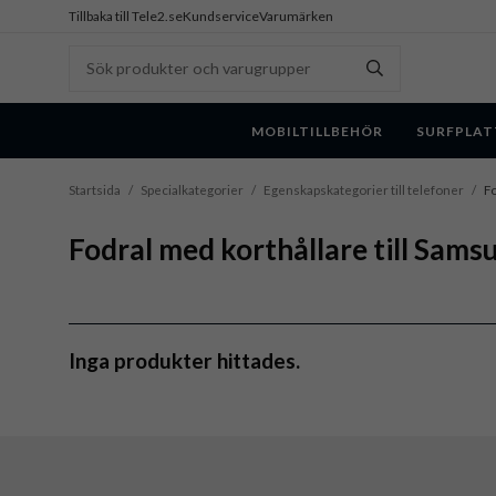
Tillbaka till Tele2.se
Kundservice
Varumärken
MOBILTILLBEHÖR
SURFPLAT
Startsida
/
Specialkategorier
/
Egenskapskategorier till telefoner
/
Fo
Fodral med korthållare till Sams
Inga produkter hittades.