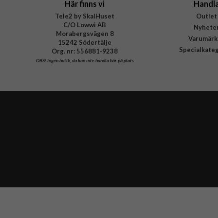
Här finns vi
Handl
Tele2 by SkalHuset
Outlet
C/O Lowwi AB
Nyhete
Morabergsvägen 8
Varumärk
15242 Södertälje
Specialkate
Org. nr: 556881-9238
OBS!
Ingen butik, du kan inte handla här på plats