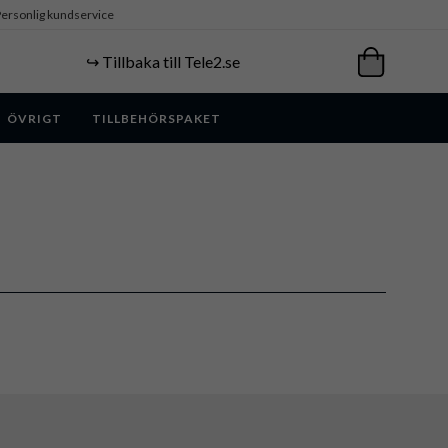
ersonlig kundservice
↪️ Tillbaka till Tele2.se
ÖVRIGT
TILLBEHÖRSPAKET