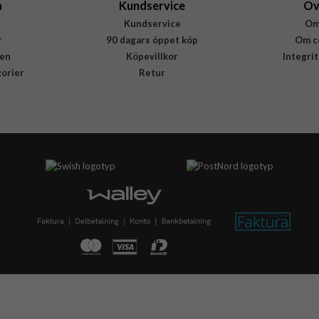
a
Kundservice
Öv
Kundservice
Om
r
90 dagars öppet köp
Om c
en
Köpevillkor
Integri
gorier
Retur