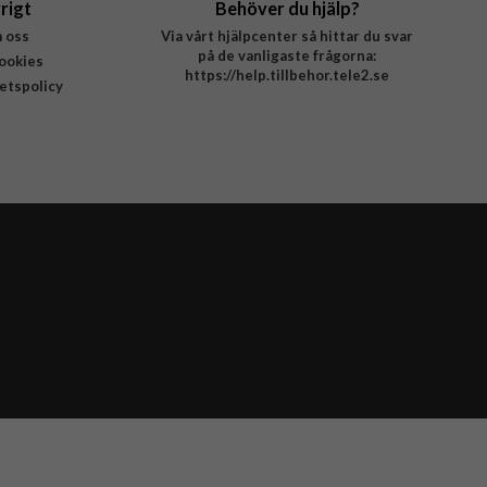
rigt
Behöver du hjälp?
 oss
Via vårt hjälpcenter så hittar du svar
på de vanligaste frågorna:
ookies
https://help.tillbehor.tele2.se
tetspolicy